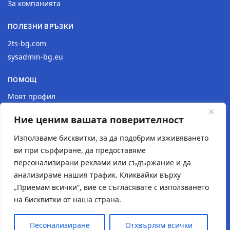
За компанията
ПОЛЕЗНИ ВРЪЗКИ
2ts-bg.com
sysadmin-bg.eu
ПОМОЩ
Моят профил
Доставка
Ние ценим вашата поверителност
Връщане на продукт
Политика за поверителност
Използваме бисквитки, за да подобрим изживяването
ви при сърфиране, да предоставяме
КОНТАКТИ
персонализирани реклами или съдържание и да
анализираме нашия трафик. Кликвайки върху
Местоположение
„Приемам всички“, вие се съгласявате с използването
Контактна форма
на бисквитки от наша страна.
Имейл: 2tsstudio1@gmail.com
Тел.: 0877 30 40 18
Песонализиране
Отхвърлям всички