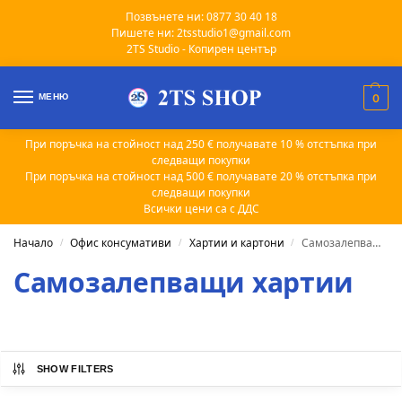
Позвънете ни: 0877 30 40 18
Пишете ни: 2tsstudio1@gmail.com
2TS Studio - Копирен център
МЕНЮ
0
При поръчка на стойност над 250 € получавате 10 % отстъпка при
следващи покупки
При поръчка на стойност над 500 € получавате 20 % отстъпка при
следващи покупки
Всички цени са с ДДС
Начало
Офис консумативи
Хартии и картони
Самозалепващи хартии
/
/
/
Самозалепващи хартии
SHOW FILTERS