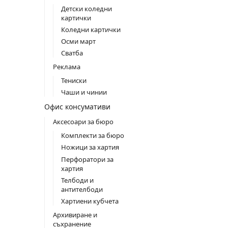
Детски коледни
картички
Коледни картички
Осми март
Сватба
Реклама
Тениски
Чаши и чинии
Офис консумативи
Аксесоари за бюро
Комплекти за бюро
Ножици за хартия
Перфоратори за
хартия
Телбоди и
антителбоди
Хартиени кубчета
Архивиране и
съхранение