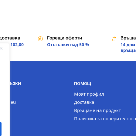
доставка
Горещи оферти
Връща
над 102,00
Отстъпки над 50 %
14 дни
.
връща
И ВРЪЗКИ
ПОМОЩ
com
Моят профил
n-bg.eu
Доставка
Връщане на продукт
Политика за поверителнос