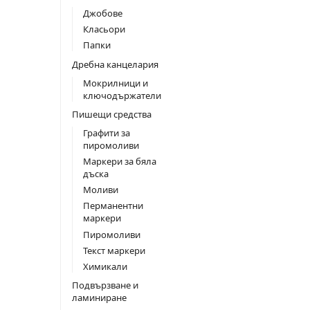
Джобове
Класьори
Папки
Дребна канцелария
Мокрилници и
ключодържатели
Пишещи средства
Графити за
пиромоливи
Маркери за бяла
дъска
Моливи
Перманентни
маркери
Пиромоливи
Текст маркери
Химикали
Подвързване и
ламиниране