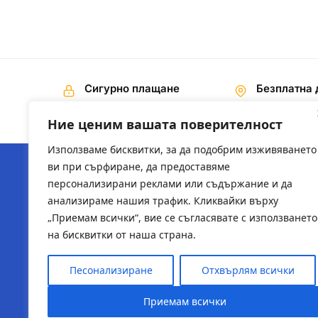
Сигурно плащане
Безплатна 
Наложен платеж,
На поръчки 
Банков превод
€ / 200,00 лв
Ние ценим вашата поверителност
Използваме бисквитки, за да подобрим изживяването
ви при сърфиране, да предоставяме
персонализирани реклами или съдържание и да
ЗА НАС
ПОЛЕЗН
анализираме нашия трафик. Кликвайки върху
„Приемам всички“, вие се съгласявате с използването
За компанията
2ts-bg.
на бисквитки от наша страна.
sysadmi
Песонализиране
Отхвърлям всички
Приемам всички