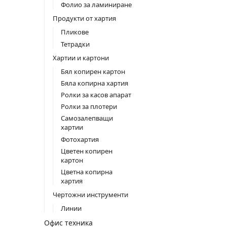
Фолио за ламиниране
Продукти от хартия
Пликове
Тетрадки
Хартии и картони
Бял копирен картон
Бяла копирна хартия
Ролки за касов апарат
Ролки за плотери
Самозалепващи
хартии
Фотохартия
Цветен копирен
картон
Цветна копирна
хартия
Чертожни инструменти
Линии
Офис техника