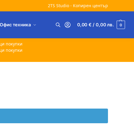
2TS Studio - Копирен център
Офис техника
0,00
€
/ 0,00
лв.
0
Търсене
щи покупки
щи покупки