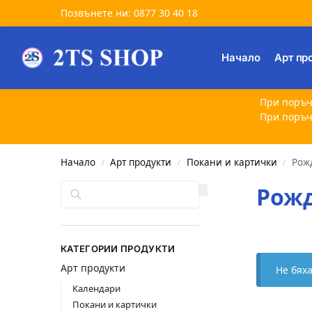
Позвънете ни: 0877 30 40 18
Търсене
Начало
Арт пр
При поръч
При поръч
Начало
Арт продукти
Покани и картички
Рож
/
/
/
Търсене
Рожд
КАТЕГОРИИ ПРОДУКТИ
Арт продукти
Не бях
Календари
Покани и картички