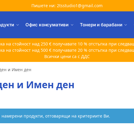
Пишете ни: 2tsstudio1@gmail.com
одукти
Офис консумативи
Тонери и барабани
ка на стойност над 250 € получавате 10 % отстъпка при следва
ка на стойност над 500 € получавате 20 % отстъпка при следва
Всички цени са с ДДС
ден и Имен ден
ен и Имен ден
а намерени продукти, отговарящи на критериите Ви.