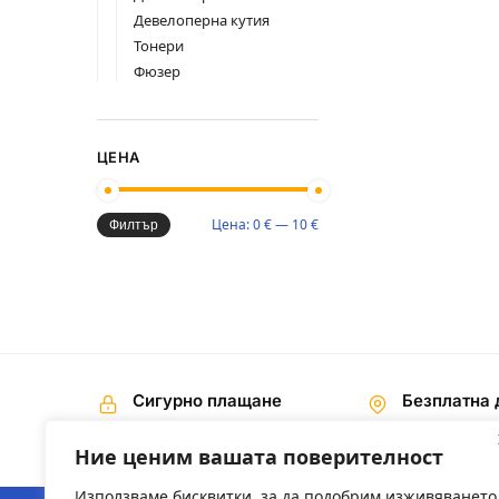
Девелоперна кутия
Тонери
Фюзер
ЦЕНА
Цена:
0 €
—
10 €
Филтър
Сигурно плащане
Безплатна 
Наложен платеж,
На поръчки 
Банков превод
€ / 200,00 лв
Ние ценим вашата поверителност
Използваме бисквитки, за да подобрим изживяването