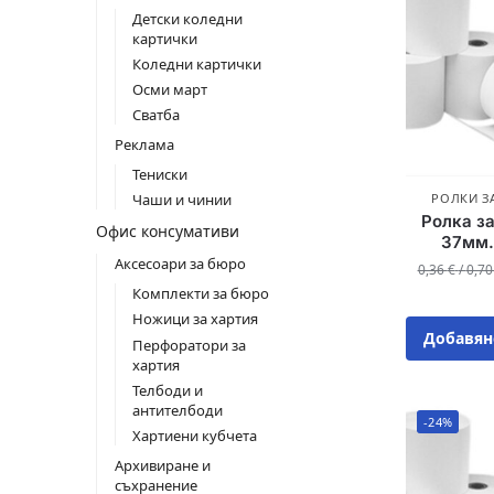
Детски коледни
картички
Коледни картички
Осми март
Сватба
Реклама
Тениски
РОЛКИ З
Чаши и чинии
Ролка за
Офис консумативи
37мм.
Аксесоари за бюро
0,36
€
/
0,7
Комплекти за бюро
Ножици за хартия
Добавян
Перфоратори за
хартия
Телбоди и
антителбоди
-24%
Хартиени кубчета
Архивиране и
съхранение