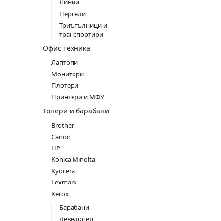
Линии
Пергели
Триъгълници и
транспортири
Офис техника
Лаптопи
Монитори
Плотери
Принтери и МФУ
Тонери и барабани
Brother
Canon
HP
Konica Minolta
Kyocera
Lexmark
Xerox
Барабани
Девелопер