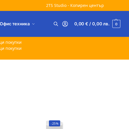
2TS Studio - Копирен център
Офис техника
0,00
€
/ 0,00
лв.
0
Търсене
щи покупки
щи покупки
-25%