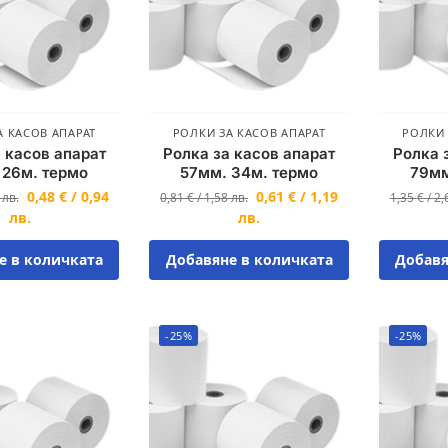
А КАСОВ АПАРАТ
РОЛКИ ЗА КАСОВ АПАРАТ
РОЛКИ 
 касов апарат
Ролка за касов апарат
Ролка 
 26м. термо
57мм. 34м. термо
79мм
0,48
€
/
0,94
0,61
€
/
1,19
3
лв.
0,81
€
/
1,58
лв.
1,35
€
/
2,
лв.
лв.
е в количката
Добавяне в количката
Добавя
-25%
-25%