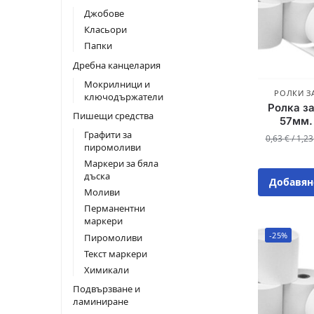
Джобове
Класьори
Папки
Дребна канцелария
Мокрилници и
РОЛКИ З
ключодържатели
Ролка за
Пишещи средства
57мм.
Графити за
0,63
€
/
1,2
пиромоливи
Маркери за бяла
дъска
Добавян
Моливи
Перманентни
маркери
-25%
Пиромоливи
Текст маркери
Химикали
Подвързване и
ламиниране