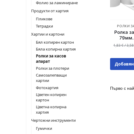
Фолио за ламиниране
Продукти от хартия
Пликове
Тетрадки
РОЛКИ З
Ролка за
Хартии и картони
79мм.
Бял копирен картон
1,83
€
/
3,5
Бяла копирна хартия
Ролки за касов
апарат
Добавян
Ролки за плотери
Самозалепващи
хартии
Фотохартия
Цветен копирен
картон
Цветна копирна
хартия
Чертожни инструменти
Гумички