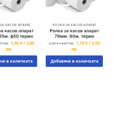
ЗА КАСОВ АПАРАТ
РОЛКИ ЗА КАСОВ АПАРАТ
за касов апарат
Ролка за касов апарат
35м. ф50 термо
79мм. 80м. термо
1,56
€
/
3,05
1,79
€
/
3,50
07
лв.
2,39
€
/
4,67
лв.
лв.
лв.
не в количката
Добавяне в количката