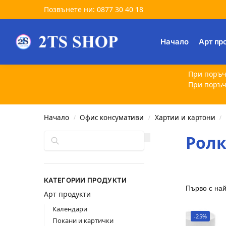
Позвънете ни: 0877 30 40 18
Търсене
Начало
Арт пр
При поръч
При поръч
Начало
Офис консумативи
Хартии и картони
/
/
/
Търсене
Ролк
КАТЕГОРИИ ПРОДУКТИ
Арт продукти
Календари
-25%
Покани и картички