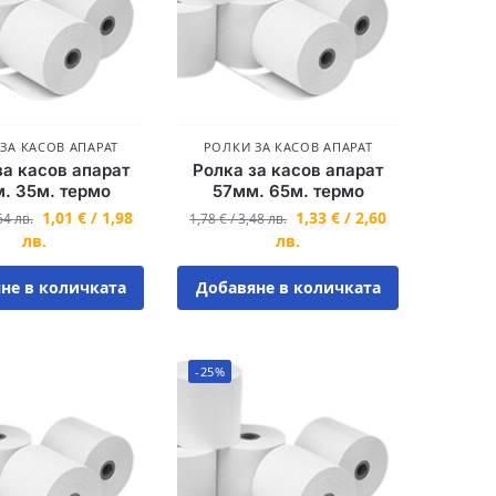
ЗА КАСОВ АПАРАТ
РОЛКИ ЗА КАСОВ АПАРАТ
за касов апарат
Ролка за касов апарат
. 35м. термо
57мм. 65м. термо
1,01
€
/
1,98
1,33
€
/
2,60
64
лв.
1,78
€
/
3,48
лв.
лв.
лв.
не в количката
Добавяне в количката
-25%