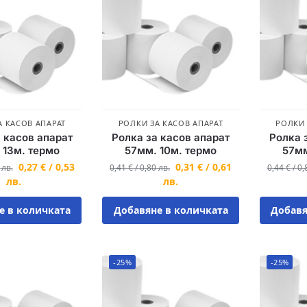
А КАСОВ АПАРАТ
РОЛКИ ЗА КАСОВ АПАРАТ
РОЛКИ 
 касов апарат
Ролка за касов апарат
Ролка 
 13м. термо
57мм. 10м. термо
57мм
0,27
€
/
0,53
0,31
€
/
0,61
0
лв.
0,41
€
/
0,80
лв.
0,44
€
/
0,
лв.
лв.
е в количката
Добавяне в количката
Добавя
-25%
-25%