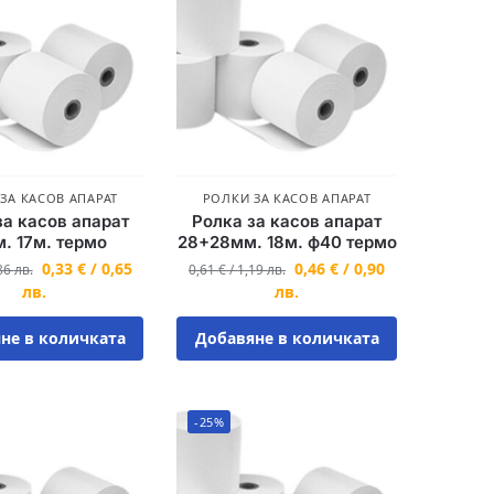
ЗА КАСОВ АПАРАТ
РОЛКИ ЗА КАСОВ АПАРАТ
за касов апарат
Ролка за касов апарат
. 17м. термо
28+28мм. 18м. ф40 термо
0,33
€
/
0,65
0,46
€
/
0,90
86
лв.
0,61
€
/
1,19
лв.
лв.
лв.
не в количката
Добавяне в количката
-25%