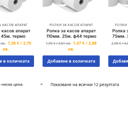
А КАСОВ АПАРАТ
РОЛКИ ЗА КАСОВ АПАРАТ
РОЛКИ 
 касов апарат
Ролка за касов апарат
Ролка 
 45м. термо
110мм. 25м. ф44 термо
75мм. 
1,38
€
/
2,70
1,47
€
/
2,88
8
лв.
1,95
€
/
3,81
лв.
2,08
€
/
4,
лв.
лв.
е в количката
Добавяне в количката
Добавя
Показване на всички 12 резултата