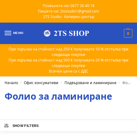
Позвънете ни: 0877 30 40 18
Пишете ни: 2tsstudio1@gmail.com
2TS Studio - Копирен център
МЕНЮ
0
При поръчка на стойност над 250 € получавате 10 % отстъпка при
следващи покупки
При поръчка на стойност над 500 € получавате 20 % отстъпка при
следващи покупки
Всички цени са с ДДС
Начало
Офис консумативи
Подвързване и ламиниране
Фолио за ламиниране
/
/
/
Фолио за ламиниране
SHOW FILTERS