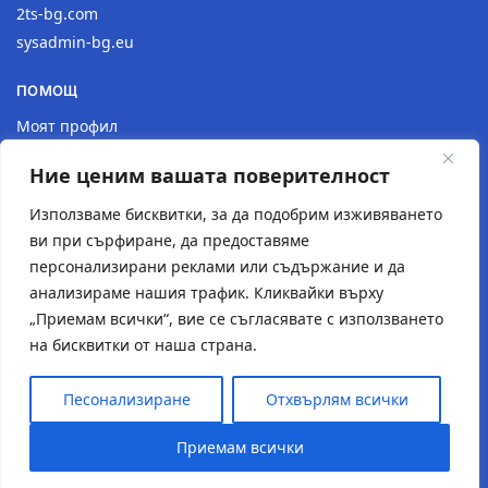
2ts-bg.com
sysadmin-bg.eu
ПОМОЩ
Моят профил
Доставка
Ние ценим вашата поверителност
Връщане на продукт
Политика за поверителност
Използваме бисквитки, за да подобрим изживяването
ви при сърфиране, да предоставяме
КОНТАКТИ
персонализирани реклами или съдържание и да
анализираме нашия трафик. Кликвайки върху
Местоположение
„Приемам всички“, вие се съгласявате с използването
Контактна форма
на бисквитки от наша страна.
Имейл: 2tsstudio1@gmail.com
Тел.: 0877 30 40 18
Песонализиране
Отхвърлям всички
© Създаден от
2TS Studio
Приемам всички