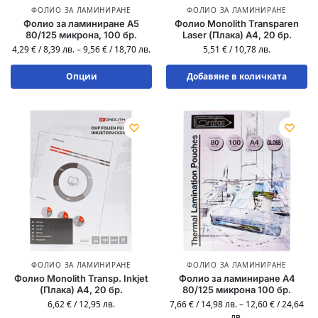
ФОЛИО ЗА ЛАМИНИРАНЕ
ФОЛИО ЗА ЛАМИНИРАНЕ
Фолио за ламиниране A5
Фолио Monolith Transparen
80/125 микрона, 100 бр.
Laser (Плака) A4, 20 бр.
4,29
€
/
8,39
лв.
–
9,56
€
/
18,70
лв.
5,51
€
/
10,78
лв.
Опции
Добавяне в количката
ФОЛИО ЗА ЛАМИНИРАНЕ
ФОЛИО ЗА ЛАМИНИРАНЕ
Фолио Monolith Transp. Inkjet
Фолио за ламиниране A4
(Плака) A4, 20 бр.
80/125 микрона 100 бр.
6,62
€
/
12,95
лв.
7,66
€
/
14,98
лв.
–
12,60
€
/
24,64
лв.