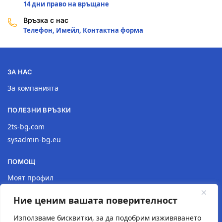
14 дни право на връщане
Връзка с нас
Телефон, Имейл, Контактна форма
ЗА НАС
За компанията
ПОЛЕЗНИ ВРЪЗКИ
2ts-bg.com
sysadmin-bg.eu
ПОМОЩ
Моят профил
Доставка
Ние ценим вашата поверителност
Връщане на продукт
Политика за поверителност
Използваме бисквитки, за да подобрим изживяването