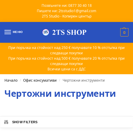
Позвънете ни: 0877 30 40 18
Пишете ни: 2tsstudio1@gmail.com
2TS Studio - Копирен център
МЕНЮ
0
При поръчка на стойност над 250 € получавате 10 % отстъпка при
следващи покупки
При поръчка на стойност над 500 € получавате 20 % отстъпка при
следващи покупки
Всички цени са с ДДС
Начало
Офис консумативи
Чертожни инструменти
/
/
Чертожни инструменти
SHOW FILTERS