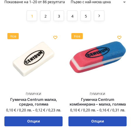
Показване на 1–20 от 86 резултата
1
2
3
4
5
Нов
Нов
ГУМИЧКИ
ГУМИЧКИ
Гумичка Centrum малка,
Гумичка Centrum
средна, голяма
комбинирана – малка, голяма
0,10
€
/
0,20
лв.
–
0,12
€
/
0,23
лв.
0,10
€
/
0,20
лв.
–
0,16
€
/
0,31
лв.
Опции
Опции