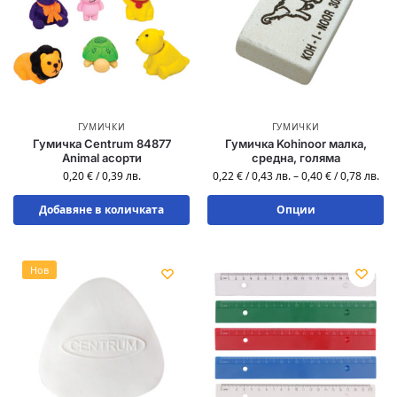
ГУМИЧКИ
ГУМИЧКИ
Гумичка Centrum 84877
Гумичка Kohinoor малка,
Animal асорти
средна, голяма
0,20
€
/
0,39
лв.
0,22
€
/
0,43
лв.
–
0,40
€
/
0,78
лв.
Добавяне в количката
Опции
Нов