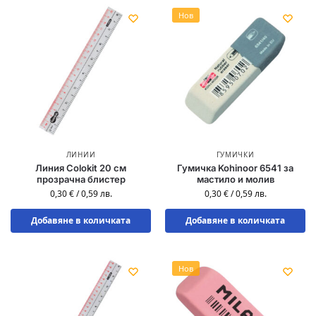
Нов
ЛИНИИ
ГУМИЧКИ
Линия Colokit 20 см
Гумичка Kohinoor 6541 за
прозрачна блистер
мастило и молив
0,30
€
/
0,59
лв.
0,30
€
/
0,59
лв.
Добавяне в количката
Добавяне в количката
Нов