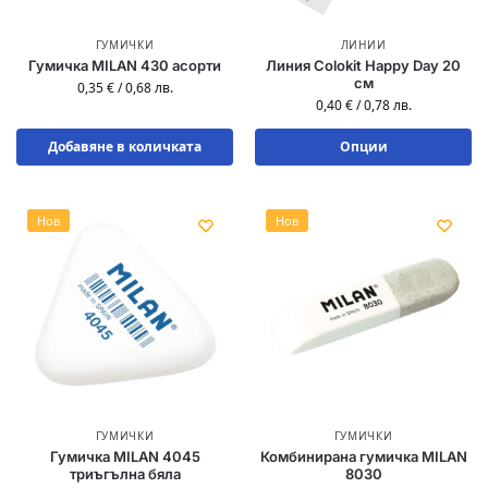
ГУМИЧКИ
ЛИНИИ
Гумичка MILAN 430 асорти
Линия Colokit Happy Day 20
см
0,35
€
/
0,68
лв.
0,40
€
/
0,78
лв.
Добавяне в количката
Опции
Нов
Нов
ГУМИЧКИ
ГУМИЧКИ
Гумичка MILAN 4045
Комбинирана гумичка MILAN
триъгълна бяла
8030