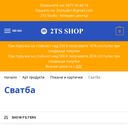
Позвънете ни: 0877 30 40 18
Пишете ни: 2tsstudio1@gmail.com
2TS Studio - Копирен център
МЕНЮ
0
При поръчка на стойност над 250 € получавате 10 % отстъпка при
следващи покупки
При поръчка на стойност над 500 € получавате 20 % отстъпка при
следващи покупки
Всички цени са с ДДС
Начало
Арт продукти
Покани и картички
Сватба
/
/
/
Сватба
SHOW FILTERS