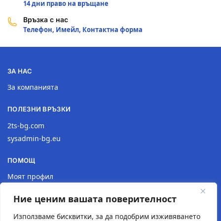
14 дни право на връщане
Връзка с нас
Телефон, Имейл, Контактна форма
ЗА НАС
За компанията
ПОЛЕЗНИ ВРЪЗКИ
2ts-bg.com
sysadmin-bg.eu
ПОМОЩ
Моят профил
Доставка
Ние ценим вашата поверителност
Връщане на продукт
Политика за поверителност
Използваме бисквитки, за да подобрим изживяването