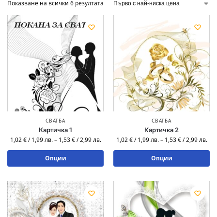
Показване на всички 6 резултата
СВАТБА
СВАТБА
Картичка 1
Картичка 2
1,02
€
/
1,99
лв.
–
1,53
€
/
2,99
лв.
1,02
€
/
1,99
лв.
–
1,53
€
/
2,99
лв.
Опции
Опции