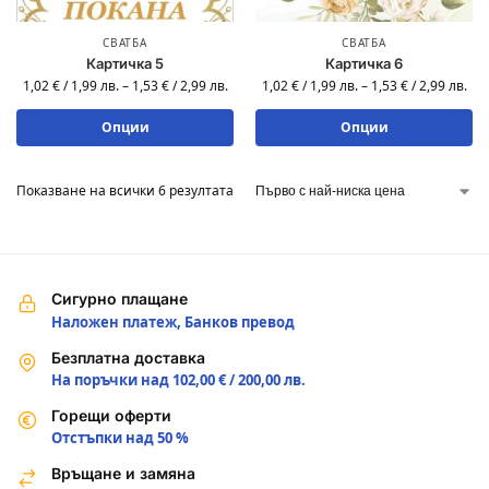
СВАТБА
СВАТБА
Картичка 5
Картичка 6
1,02
€
/
1,99
лв.
–
1,53
€
/
2,99
лв.
1,02
€
/
1,99
лв.
–
1,53
€
/
2,99
лв.
Опции
Опции
Показване на всички 6 резултата
Сигурно плащане
Наложен платеж, Банков превод
Безплатна доставка
На поръчки над 102,00 € / 200,00 лв.
Горещи оферти
Отстъпки над 50 %
Връщане и замяна