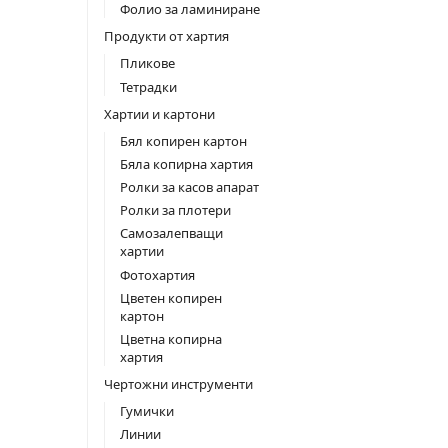
Фолио за ламиниране
Продукти от хартия
Пликове
Тетрадки
Хартии и картони
Бял копирен картон
Бяла копирна хартия
Ролки за касов апарат
Ролки за плотери
Самозалепващи
хартии
Фотохартия
Цветен копирен
картон
Цветна копирна
хартия
Чертожни инструменти
Гумички
Линии