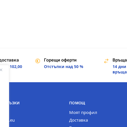
доставка
Горещи оферти
Връща
над 102,00
Отстъпки над 50 %
14 дни
.
връща
И ВРЪЗКИ
ПОМОЩ
com
Моят профил
n-bg.eu
Доставка