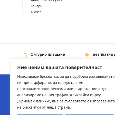
Девелоперна кутия
Тонери
Фюзер
Сигурно плащане
Безплатна 
Наложен платеж,
На поръчки 
Банков превод
€ / 200,00 лв
Ние ценим вашата поверителност
Използваме бисквитки, за да подобрим изживяването
ви при сърфиране, да предоставяме
персонализирани реклами или съдържание и да
ЗА НАС
ПОЛЕЗН
анализираме нашия трафик. Кликвайки върху
„Приемам всички“, вие се съгласявате с използването
За компанията
2ts-bg.
на бисквитки от наша страна.
sysadmi