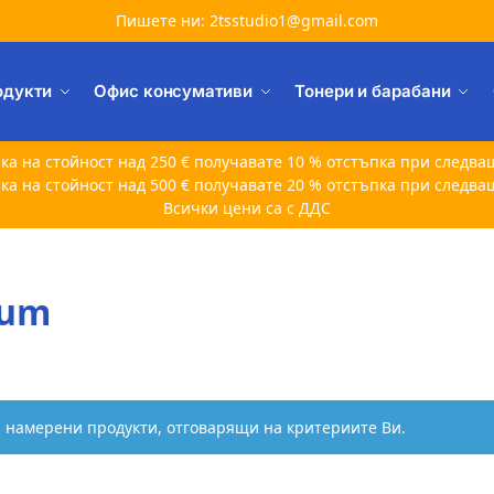
Пишете ни: 2tsstudio1@gmail.com
одукти
Офис консумативи
Тонери и барабани
ка на стойност над 250 € получавате 10 % отстъпка при следва
ка на стойност над 500 € получавате 20 % отстъпка при следва
Всички цени са с ДДС
tum
а намерени продукти, отговарящи на критериите Ви.