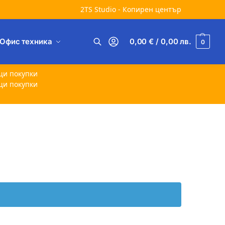
2TS Studio - Копирен център
Офис техника
0,00
€
/ 0,00
лв.
0
Търсене
щи покупки
щи покупки