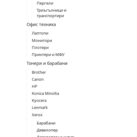
Пергели
Триъгълници и
транспортири
Офис техника
Лаптопи
Монитори
Плотери
Принтери и МФУ
Тонери и барабани
Brother
Canon
HP
Konica Minolta
Kyocera
Lexmark
Xerox
Барабани
Девелопер