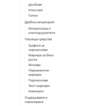
Джобове
Класьори
Папки
Дребна канцелария
Мокрилници и
ключодържатели
Пишещи средства
Графити за
пиромоливи
Маркери за бяла
дъска
Моливи
Перманентни
маркери
Пиромоливи
Текст маркери
Химикали
Подвързване и
ламиниране