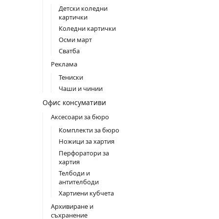
Детски коледни
картички
Коледни картички
Осми март
Сватба
Реклама
Тениски
Чаши и чинии
Офис консумативи
Аксесоари за бюро
Комплекти за бюро
Ножици за хартия
Перфоратори за
хартия
Телбоди и
антителбоди
Хартиени кубчета
Архивиране и
съхранение