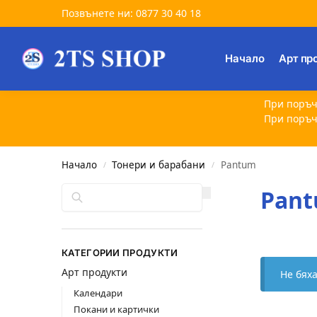
Позвънете ни: 0877 30 40 18
Търсене
Начало
Арт пр
При поръч
При поръч
Начало
Тонери и барабани
Pantum
/
/
Търсене
Pan
КАТЕГОРИИ ПРОДУКТИ
Арт продукти
Не бях
Календари
Покани и картички