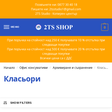
Позвънете ни: 0877 30 40 18
Пишете ни: 2tsstudio1@gmail.com
2TS Studio - Копирен център
МЕНЮ
0
При поръчка на стойност над 250 € получавате 10 % отстъпка при
следващи покупки
При поръчка на стойност над 500 € получавате 20 % отстъпка при
следващи покупки
Всички цени са с ДДС
Начало
Офис консумативи
Архивиране и съхранение
Класьори
/
/
/
Класьори
SHOW FILTERS