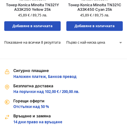
Тонер Konica Minolta TN321Y
Тонер Konica Minolta TN321C
A33K250 Yellow 25k
A33K450 Cyan 25k
45,89
€
/
89,75
лв.
45,89
€
/
89,75
лв.
Добавяне в количката
Добавяне в количката
Показване на всички 8 резултата
Сигурно плащане
Наложен платеж, Банков превод
Безплатна доставка
На поръчки над 102,00 € / 200,00 лв.
Горещи оферти
Отстъпки над 50 %
Връщане и замяна
14 дни право на връщане