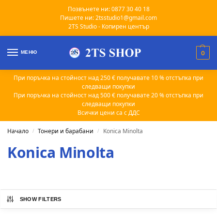
Позвънете ни: 0877 30 40 18
Пишете ни: 2tsstudio1@gmail.com
2TS Studio - Копирен център
МЕНЮ
0
При поръчка на стойност над 250 € получавате 10 % отстъпка при
следващи покупки
При поръчка на стойност над 500 € получавате 20 % отстъпка при
следващи покупки
Всички цени са с ДДС
Начало
Тонери и барабани
Konica Minolta
/
/
Konica Minolta
SHOW FILTERS