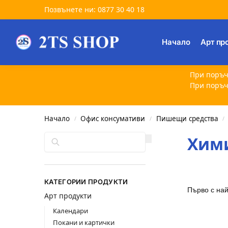
Позвънете ни: 0877 30 40 18
Търсене
Начало
Арт пр
При поръч
При поръч
Начало
Офис консумативи
Пишещи средства
/
/
/
Търсене
Хим
КАТЕГОРИИ ПРОДУКТИ
Арт продукти
Календари
Покани и картички