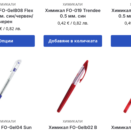
ИМИКАЛИ
ХИМИКАЛИ
FO-GelB08 Flex
Химикал FO-019 Trendee
Химикал
мм. син/червен/
0.5 мм. син
0.5 м
черен
0,42
€
/
0,82
лв.
0,
€
/
0,82
лв.
Опции
Добавяне в количката
ИМИКАЛИ
ХИМИКАЛИ
 FO-Gel04 Sun
Химикал FO-Gelb02 B
Химикал