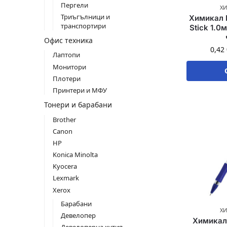
Пергели
Х
Триъгълници и
Химикал 
транспортири
Stick 1.0
Офис техника
0,42
Лаптопи
Монитори
Плотери
Принтери и МФУ
Тонери и барабани
Brother
Canon
HP
Konica Minolta
Kyocera
Lexmark
Xerox
Барабани
Х
Девелопер
Химикал