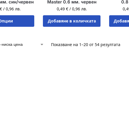
мм. син/червен
Master 0.6 мм. червен
0.8
€
/
0,96
лв.
0,49
€
/
0,96
лв.
0,
Опции
Добавяне в количката
Добавя
Показване на 1–20 от 54 резултата