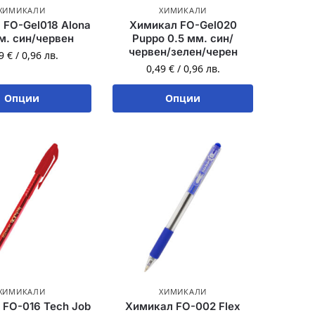
ХИМИКАЛИ
ХИМИКАЛИ
 FO-Gel018 Alona
Химикал FO-Gel020
м. син/червен
Puppo 0.5 мм. син/
червен/зелен/черен
49
€
/
0,96
лв.
0,49
€
/
0,96
лв.
Опции
Опции
ХИМИКАЛИ
ХИМИКАЛИ
 FO-016 Tech Job
Химикал FO-002 Flex