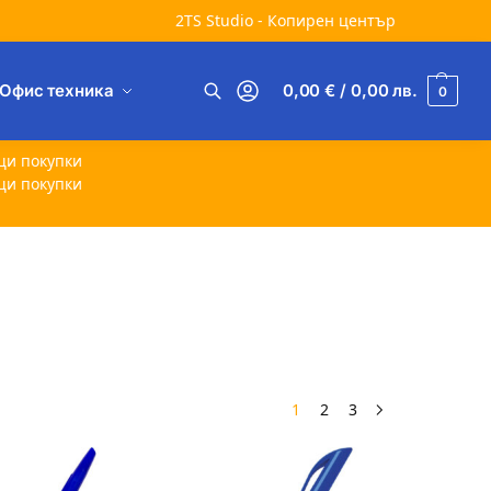
2TS Studio - Копирен център
Офис техника
0,00
€
/ 0,00
лв.
0
Търсене
щи покупки
щи покупки
1
2
3