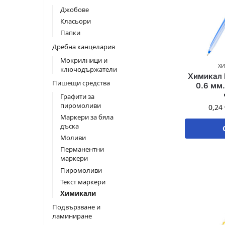
Джобове
Класьори
Папки
Дребна канцелария
Мокрилници и
Х
ключодържатели
Химикал 
Пишещи средства
0.6 мм.
Графити за
пиромоливи
0,24
Маркери за бяла
дъска
Моливи
Перманентни
маркери
Пиромоливи
Текст маркери
Химикали
Подвързване и
ламиниране