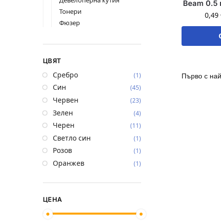
Девелоперна кутия
Beam 0.5 
Тонери
0,49
Фюзер
ЦВЯТ
Сребро
(1)
Син
(45)
Червен
(23)
Зелен
(4)
Черен
(11)
Светло син
(1)
Розов
(1)
Оранжев
(1)
ЦЕНА