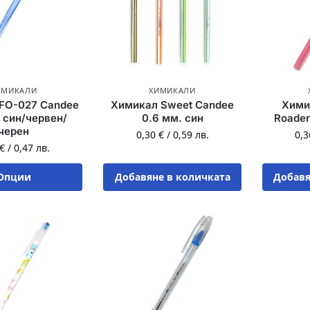
ИМИКАЛИ
ХИМИКАЛИ
FO-027 Candee
Химикал Sweet Candee
Хими
 син/червен/
0.6 мм. син
Roader
черен
0,30
€
/
0,59
лв.
0,
€
/
0,47
лв.
Опции
Добавяне в количката
Добавя