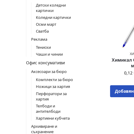
Детски коледни
картички
Коледни картички
Осми март
Сватба
Реклама
Тениски
Х
Чаши и чинии
Химикал G
Офис консумативи
м
Аксесоари за бюро
0,12
Комплекти за бюро
Ножици за хартия
Добавян
Перфоратори за
хартия
Телбоди и
антителбоди
Хартиени кубчета
Архивиране и
съхранение