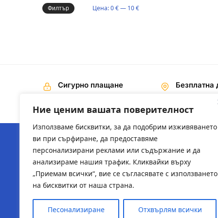
Цена:
0 €
—
10 €
Филтър
Сигурно плащане
Безплатна 
Наложен платеж,
На поръчки 
Банков превод
€ / 200,00 лв
Ние ценим вашата поверителност
Използваме бисквитки, за да подобрим изживяването
ви при сърфиране, да предоставяме
персонализирани реклами или съдържание и да
ЗА НАС
ПОЛЕЗН
анализираме нашия трафик. Кликвайки върху
„Приемам всички“, вие се съгласявате с използването
За компанията
2ts-bg.
на бисквитки от наша страна.
sysadmi
Песонализиране
Отхвърлям всички