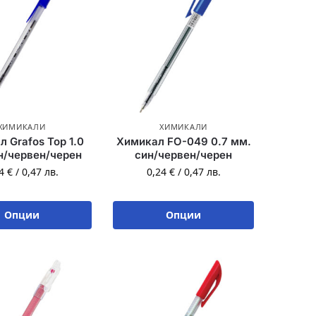
ХИМИКАЛИ
ХИМИКАЛИ
 Grafos Top 1.0
Химикал FO-049 0.7 мм.
н/червен/черен
син/червен/черен
24
€
/
0,47
лв.
0,24
€
/
0,47
лв.
Опции
Опции