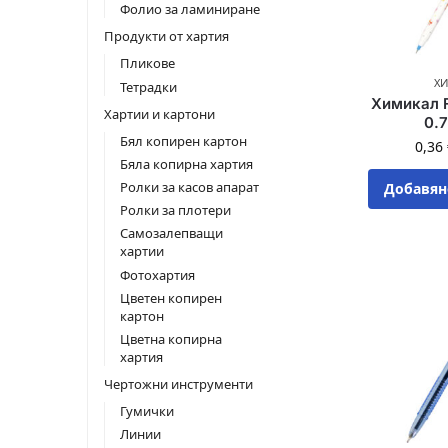
Фолио за ламиниране
Продукти от хартия
Пликове
Х
Тетрадки
Химикал 
Хартии и картони
0.7
Бял копирен картон
0,36
Бяла копирна хартия
Ролки за касов апарат
Добавян
Ролки за плотери
Самозалепващи
хартии
Фотохартия
Цветен копирен
картон
Цветна копирна
хартия
Чертожни инструменти
Гумички
Линии