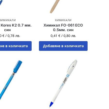
ХИМИКАЛИ
ХИМИКАЛИ
Kores K2 0.7 мм.
Химикал FO-061 ECO
син
0.5мм. син
40
€
/
0,78
лв.
0,41
€
/
0,80
лв.
не в количката
Добавяне в количката