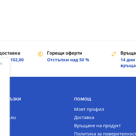
доставка
Горещи оферти
Връща
над 102,00
Отстъпки над 50 %
14 дни
.
връща
И ВРЪЗКИ
ПОМОЩ
com
Моят профил
n-bg.eu
Доставка
Връщане на продукт
Политика за поверителнос