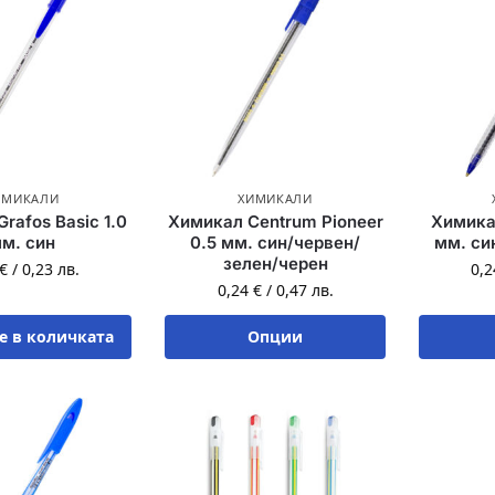
ИМИКАЛИ
ХИМИКАЛИ
rafos Basic 1.0
Химикал Centrum Pioneer
Химикал
м. син
0.5 мм. син/червен/
мм. си
зелен/черен
€
/
0,23
лв.
0,
0,24
€
/
0,47
лв.
е в количката
Опции