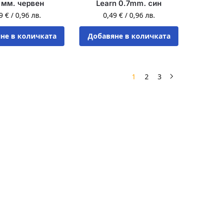
 мм. червен
Learn 0.7mm. син
49
€
/
0,96
лв.
0,49
€
/
0,96
лв.
не в количката
Добавяне в количката
1
2
3