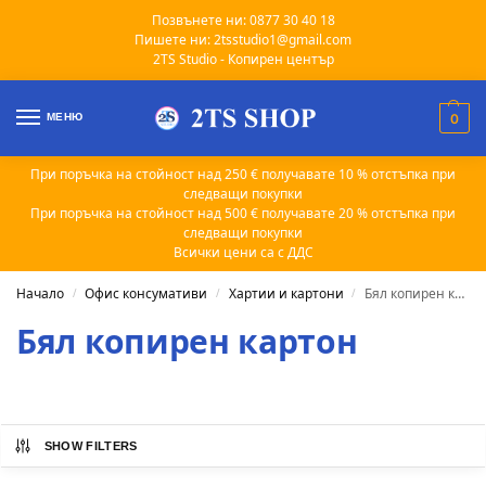
Позвънете ни: 0877 30 40 18
Пишете ни: 2tsstudio1@gmail.com
2TS Studio - Копирен център
МЕНЮ
0
При поръчка на стойност над 250 € получавате 10 % отстъпка при
следващи покупки
При поръчка на стойност над 500 € получавате 20 % отстъпка при
следващи покупки
Всички цени са с ДДС
Начало
Офис консумативи
Хартии и картони
Бял копирен картон
/
/
/
Бял копирен картон
SHOW FILTERS