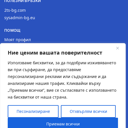
ПОЛЕЗНИ ВРЪЗКИ
2ts-bg.com
sysadmin-bg.eu
ПОМОЩ
Моят профил
Доставка
Ние ценим вашата поверителност
Връщане на продукт
Политика за поверителност
Използваме бисквитки, за да подобрим изживяването
ви при сърфиране, да предоставяме
КОНТАКТИ
персонализирани реклами или съдържание и да
анализираме нашия трафик. Кликвайки върху
Местоположение
„Приемам всички“, вие се съгласявате с използването
Контактна форма
на бисквитки от наша страна.
Имейл: 2tsstudio1@gmail.com
Тел.: 0877 30 40 18
Песонализиране
Отхвърлям всички
© Създаден от
2TS Studio
Приемам всички