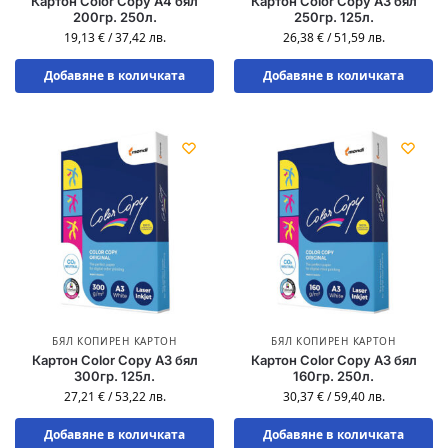
Картон Color Copy A4 бял
Картон Color Copy A3 бял
200гр. 250л.
250гр. 125л.
19,13
€
/
37,42
лв.
26,38
€
/
51,59
лв.
Добавяне в количката
Добавяне в количката
БЯЛ КОПИРЕН КАРТОН
БЯЛ КОПИРЕН КАРТОН
Картон Color Copy A3 бял
Картон Color Copy A3 бял
300гр. 125л.
160гр. 250л.
27,21
€
/
53,22
лв.
30,37
€
/
59,40
лв.
Добавяне в количката
Добавяне в количката