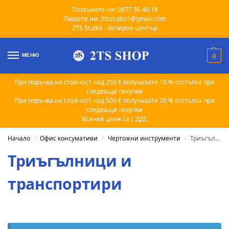
Позвънете ни: 0877 30 40 18
Пишете ни: 2tsstudio1@gmail.com
2TS Studio - Копирен център
МЕНЮ
0
При поръчка на стойност над 250 € получавате 10 % отстъпка при
следващи покупки
При поръчка на стойност над 500 € получавате 20 % отстъпка при
следващи покупки
Всички цени са с ДДС
Начало
Офис консумативи
Чертожни инструменти
Триъгълници и транспортири
/
/
/
Триъгълници и
транспортири