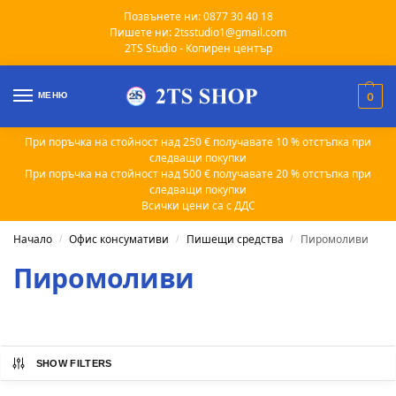
Позвънете ни: 0877 30 40 18
Пишете ни: 2tsstudio1@gmail.com
2TS Studio - Копирен център
МЕНЮ
0
При поръчка на стойност над 250 € получавате 10 % отстъпка при
следващи покупки
При поръчка на стойност над 500 € получавате 20 % отстъпка при
следващи покупки
Всички цени са с ДДС
Начало
Офис консумативи
Пишещи средства
Пиромоливи
/
/
/
Пиромоливи
SHOW FILTERS