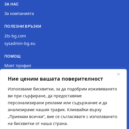
ЗА НАС
За компанията
ПОЛЕЗНИ ВРЪЗКИ
2ts-bg.com
sysadmin-bg.eu
ПОМОЩ
Моят профил
Доставка
Ние ценим вашата поверителност
Връщане на продукт
Политика за поверителност
Използваме бисквитки, за да подобрим изживяването
ви при сърфиране, да предоставяме
КОНТАКТИ
персонализирани реклами или съдържание и да
анализираме нашия трафик. Кликвайки върху
Местоположение
„Приемам всички“, вие се съгласявате с използването
Контактна форма
на бисквитки от наша страна.
Имейл: 2tsstudio1@gmail.com