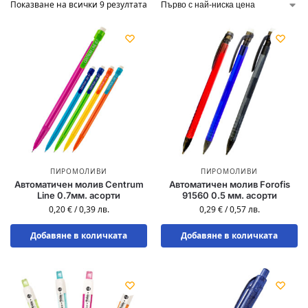
Показване на всички 9 резултата
ПИРОМОЛИВИ
ПИРОМОЛИВИ
Автоматичен молив Centrum
Автоматичен молив Forofis
Line 0.7мм. aсорти
91560 0.5 мм. асорти
0,20
€
/
0,39
лв.
0,29
€
/
0,57
лв.
Добавяне в количката
Добавяне в количката