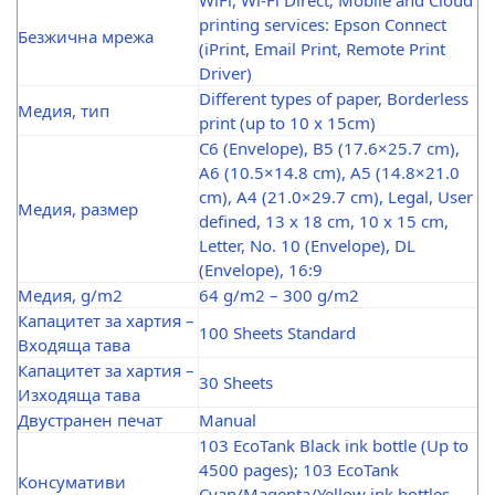
WiFi, Wi-Fi Direct; Mobile and Cloud
printing services: Epson Connect
Безжична мрежа
(iPrint, Email Print, Remote Print
Driver)
Different types of paper, Borderless
Медия, тип
print (up to 10 x 15cm)
C6 (Envelope), B5 (17.6×25.7 cm),
A6 (10.5×14.8 cm), A5 (14.8×21.0
cm), A4 (21.0×29.7 cm), Legal, User
Медия, размер
defined, 13 x 18 cm, 10 x 15 cm,
Letter, No. 10 (Envelope), DL
(Envelope), 16:9
Медия, g/m2
64 g/m2 – 300 g/m2
Капацитет за хартия –
100 Sheets Standard
Входяща тава
Капацитет за хартия –
30 Sheets
Изходяща тава
Двустранен печат
Manual
103 EcoTank Black ink bottle (Up to
4500 pages); 103 EcoTank
Консумативи
Cyan/Magenta/Yellow ink bottles