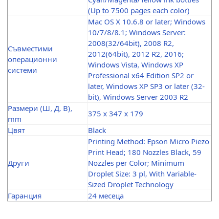
(Up to 7500 pages each color)
Mac OS X 10.6.8 or later; Windows
10/7/8/8.1; Windows Server:
2008(32/64bit), 2008 R2,
Съвместими
2012(64bit), 2012 R2, 2016;
операционни
Windows Vista, Windows XP
системи
Professional x64 Edition SP2 or
later, Windows XP SP3 or later (32-
bit), Windows Server 2003 R2
Размери (Ш, Д, В),
375 x 347 x 179
mm
Цвят
Black
Printing Method: Epson Micro Piezo
Print Head; 180 Nozzles Black, 59
Други
Nozzles per Color; Minimum
Droplet Size: 3 pl, With Variable-
Sized Droplet Technology
Гаранция
24 месеца