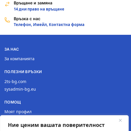
Връщане и замяна
14 дни право на връщане
Връзка с нас
Телефон, Имейл, Контактна форма
ЗА НАС
За компанията
ПОЛЕЗНИ ВРЪЗКИ
2ts-bg.com
sysadmin-bg.eu
ПОМОЩ
Моят профил
Доставка
Ние ценим вашата поверителност
Връщане на продукт