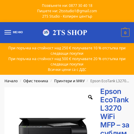
Позвънете ни: 0877 30 40 18
Пишете ни: 2tsstudio1@gmail.com
2TS Studio - Копирен център
МЕНЮ
0
При поръчка на стойност над 250 € получавате 10 % отстъпка при
следващи покупки
При поръчка на стойност над 500 € получавате 20 % отстъпка при
следващи покупки
Всички цени са с ДДС
Начало
Офис техника
Принтери и МФУ
Epson EcoTank L3270 WiFi MFP – за сублимационен печат
/
/
/
Epson
EcoTank
L3270
WiFi
MFP – за
сублим