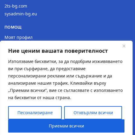
2ts-bg.com
sysadmin-bg.eu
ПОМОЩ
Моят профил
Доставка
Ние ценим вашата поверителност
Връщане на продукт
Политика за поверителност
Използваме бисквитки, за да подобрим изживяването
ви при сърфиране, да предоставяме
КОНТАКТИ
персонализирани реклами или съдържание и да
анализираме нашия трафик. Кликвайки върху
Местоположение
„Приемам всички“, вие се съгласявате с използването
Контактна форма
на бисквитки от наша страна.
Имейл: 2tsstudio1@gmail.com
Тел.: 0877 30 40 18
Песонализиране
Отхвърлям всички
© Създаден от
2TS Studio
Приемам всички