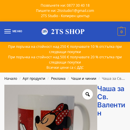
Позвънете ни: 0877 30 40 18
Пишете ни: 2tsstudio1@gmail.com
2TS Studio - Копирен център
МЕНЮ
0
При поръчка на стойност над 250 € получавате 10 % отстъпка при
следващи покупки
При поръчка на стойност над 500 € получавате 20 % отстъпка при
следващи покупки
Всички цени са с ДДС
Начало
Арт продукти
Реклама
Чаши и чинии
Чаша за Св. Валентин
/
/
/
/
Чаша за
Св.
Валенти
н