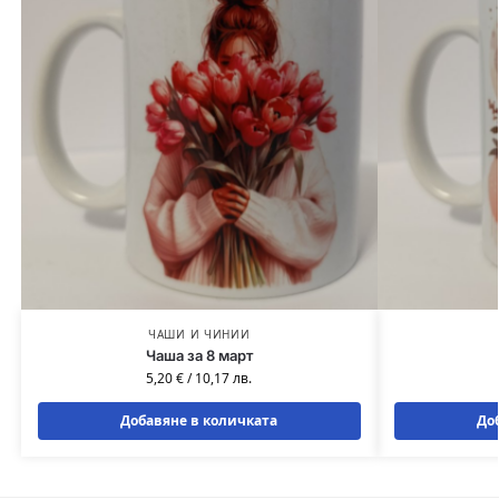
ЧАШИ И ЧИНИИ
Чаша за 8 март
5,20
€
/
10,17
лв.
Добавяне в количката
До