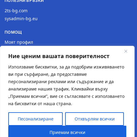
ПОЛЕЗНИ ВРЪЗКИ
2ts-bg.com
sysadmin-bg.eu
ПОМОЩ
Моят профил
Доставка
Ние ценим вашата поверителност
Връщане на продукт
Политика за поверителност
Използваме бисквитки, за да подобрим изживяването
ви при сърфиране, да предоставяме
КОНТАКТИ
персонализирани реклами или съдържание и да
анализираме нашия трафик. Кликвайки върху
Местоположение
„Приемам всички“, вие се съгласявате с използването
Контактна форма
на бисквитки от наша страна.
Имейл: 2tsstudio1@gmail.com
Тел.: 0877 30 40 18
Песонализиране
Отхвърлям всички
© Създаден от
2TS Studio
Приемам всички