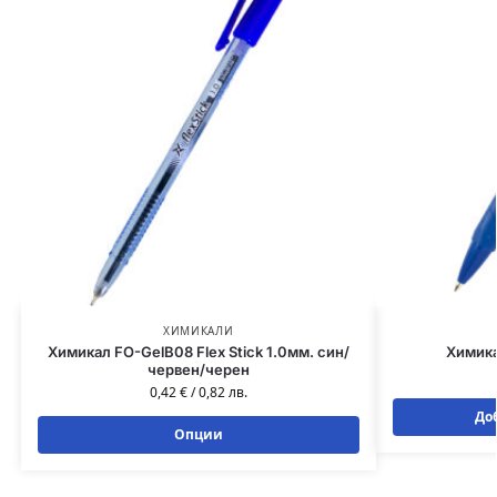
ХИМИКАЛИ
Химикал FO-GelB08 Flex Stick 1.0мм. син/
Химика
червен/черен
0,42
€
/
0,82
лв.
До
Опции