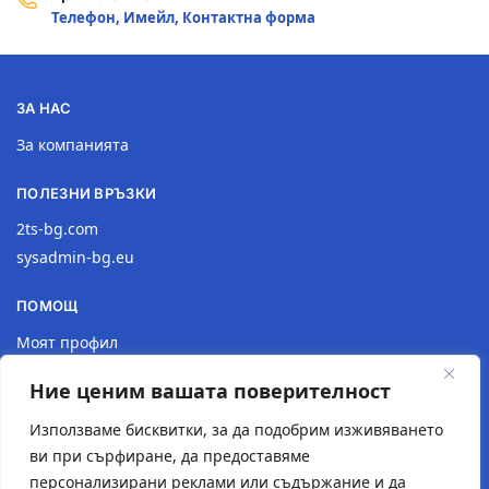
Телефон, Имейл, Контактна форма
ЗА НАС
За компанията
ПОЛЕЗНИ ВРЪЗКИ
2ts-bg.com
sysadmin-bg.eu
ПОМОЩ
Моят профил
Доставка
Ние ценим вашата поверителност
Връщане на продукт
Политика за поверителност
Използваме бисквитки, за да подобрим изживяването
ви при сърфиране, да предоставяме
КОНТАКТИ
персонализирани реклами или съдържание и да