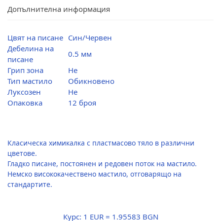
Допълнителна информация
Цвят на писане
Син/Червен
Дебелина на
0.5 мм
писане
Грип зона
Не
Тип мастило
Обикновено
Луксозен
Не
Опаковка
12 броя
Класическа химикалка с пластмасово тяло в различни
цветове.
Гладко писане, постоянен и редовен поток на мастило.
Немско висококачествено мастило, отговарящо на
стандартите.
Курс:
1 EUR = 1.95583 BGN