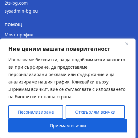
2ts-bg.com
sysadmin-bg.eu
ПОМОЩ
Моят профил
Доставка
Ние ценим вашата поверителност
Връщане на продукт
Политика за поверителност
Използваме бисквитки, за да подобрим изживяването
ви при сърфиране, да предоставяме
КОНТАКТИ
персонализирани реклами или съдържание и да
анализираме нашия трафик. Кликвайки върху
Местоположение
„Приемам всички“, вие се съгласявате с използването
Контактна форма
на бисквитки от наша страна.
Имейл: 2tsstudio1@gmail.com
Тел.: 0877 30 40 18
Песонализиране
Отхвърлям всички
© Създаден от
2TS Studio
Приемам всички