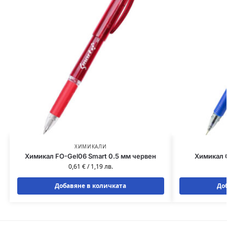
ХИМИКАЛИ
Химикал FO-Gel06 Smart 0.5 мм червен
Химикал G
0,61
€
/
1,19
лв.
Добавяне в количката
До