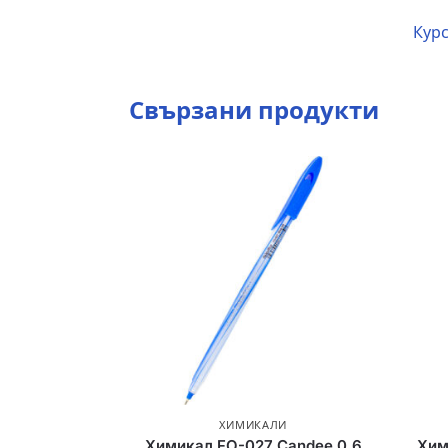
Курс
Свързани продукти
ХИМИКАЛИ
Химикал FO-027 Candee 0.6
Хим