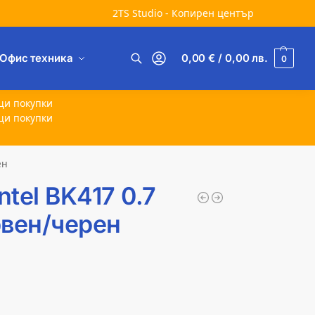
2TS Studio - Копирен център
Офис техника
0,00
€
/ 0,00
лв.
0
Търсене
щи покупки
щи покупки
ен
tel BK417 0.7
рвен/черен