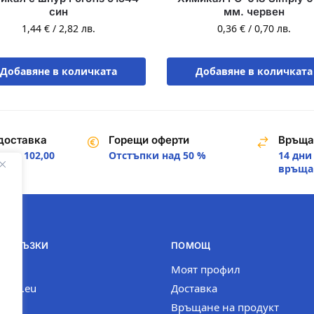
син
мм. червен
1,44
€
/
2,82
лв.
0,36
€
/
0,70
лв.
Добавяне в количката
Добавяне в количката
доставка
Горещи оферти
Връща
над 102,00
Отстъпки над 50 %
14 дни
.
връща
И ВРЪЗКИ
ПОМОЩ
com
Моят профил
n-bg.eu
Доставка
Връщане на продукт