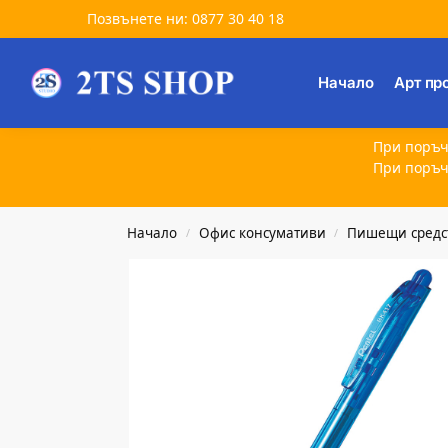
Позвънете ни: 0877 30 40 18
Търсене
Начало
Арт пр
При поръч
При поръч
Начало
Офис консумативи
Пишещи средс
/
/