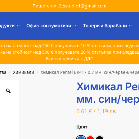
Пишете ни: 2tsstudio1@gmail.com
одукти
Офис консумативи
Тонери и барабани
ка на стойност над 250 € получавате 10 % отстъпка при следва
ка на стойност над 500 € получавате 20 % отстъпка при следва
Всички цени са с ДДС
тва
Химикали
Химикал Pentel BK417 0.7 мм. син/червен/чер
/
/
Химикал Pen
мм. син/че
0,61
€
/
1,19
лв.
Цвят