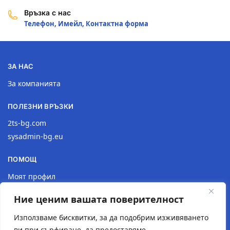
Връзка с нас
Телефон, Имейл, Контактна форма
ЗА НАС
За компанията
ПОЛЕЗНИ ВРЪЗКИ
2ts-bg.com
sysadmin-bg.eu
ПОМОЩ
Моят профил
Доставка
Ние ценим вашата поверителност
Връщане на продукт
Политика за поверителност
Използваме бисквитки, за да подобрим изживяването
ви при сърфиране, да предоставяме