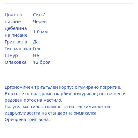
Цвят на
Син /
писане
Черен
Дебелина
1.0 мм
на писане
Грип зона
Да
Тип мастило
Гел
Шнур
Не
Опаковка
12 броя
Ергономичен триъгълен корпус с гумирано покритие.
Върхът е от волфрамов карбид осигуряващ постоянен и
редовен поток на мастило.
Полугел мастило с гладкостта на гел химикалка и
издръжливостта на стандартна химикалка.
Оребрена грип зона.