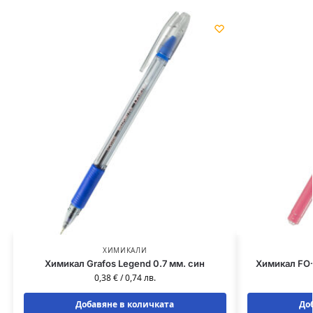
ХИМИКАЛИ
Химикал Grafos Legend 0.7 мм. син
Химикал FO-
0,38
€
/
0,74
лв.
Добавяне в количката
До