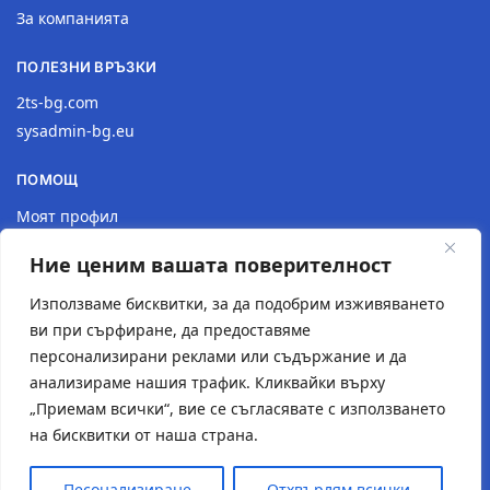
За компанията
ПОЛЕЗНИ ВРЪЗКИ
2ts-bg.com
sysadmin-bg.eu
ПОМОЩ
Моят профил
Доставка
Ние ценим вашата поверителност
Връщане на продукт
Политика за поверителност
Използваме бисквитки, за да подобрим изживяването
ви при сърфиране, да предоставяме
КОНТАКТИ
персонализирани реклами или съдържание и да
анализираме нашия трафик. Кликвайки върху
Местоположение
„Приемам всички“, вие се съгласявате с използването
Контактна форма
на бисквитки от наша страна.
Имейл: 2tsstudio1@gmail.com
Тел.: 0877 30 40 18
Песонализиране
Отхвърлям всички