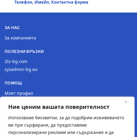
Телефон, Имейл, Контактна форма
ЗА НАС
За компанията
ПОЛЕЗНИ ВРЪЗКИ
2ts-bg.com
sysadmin-bg.eu
ПОМОЩ
Моят профил
Доставка
Ние ценим вашата поверителност
Връщане на продукт
Политика за поверителност
Използваме бисквитки, за да подобрим изживяването
ви при сърфиране, да предоставяме
КОНТАКТИ
персонализирани реклами или съдържание и да