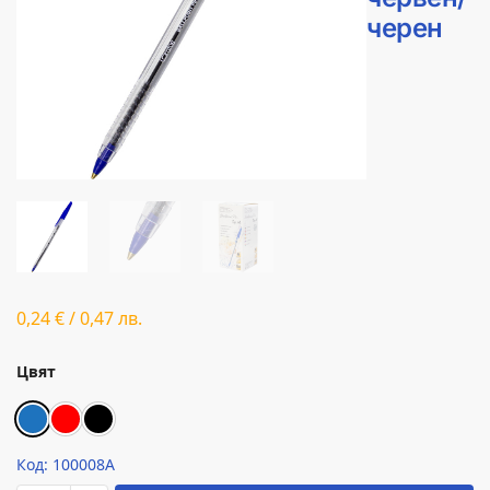
черен
0,24
€
/
0,47
лв.
Цвят
Код: 100008А