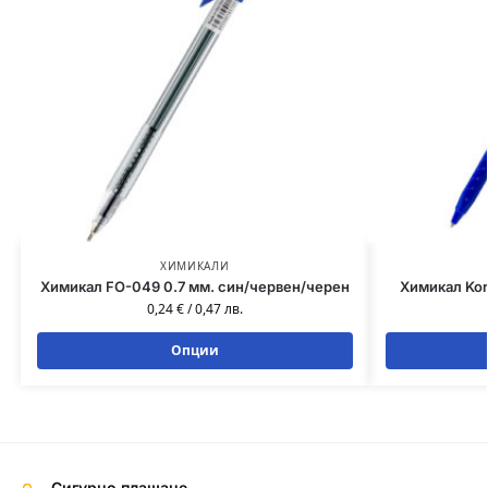
ХИМИКАЛИ
Химикал FO-049 0.7 мм. син/червен/черен
Химикал Kor
0,24
€
/
0,47
лв.
Опции
Сигурно плащане