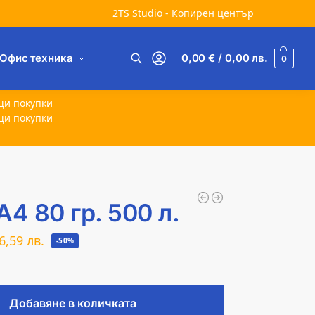
2TS Studio - Копирен център
Офис техника
0,00
€
/ 0,00
лв.
0
Търсене
щи покупки
щи покупки
A4 80 гр. 500 л.
6,59
лв.
-50%
Добавяне в количката