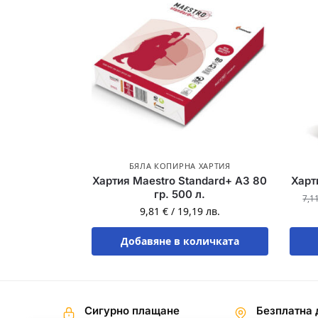
БЯЛА КОПИРНА ХАРТИЯ
Хартия Maestro Standard+ A3 80
Харт
гр. 500 л.
7,1
9,81
€
/
19,19
лв.
Добавяне в количката
Сигурно плащане
Безплатна 