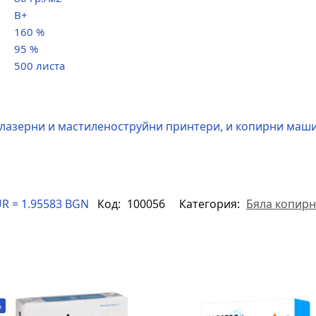
B+
160 %
95 %
500 листа
е лазерни и мастиленоструйни принтери, и копирни маш
R = 1.95583 BGN
Код:
100056
Категория:
Бяла копирн
%