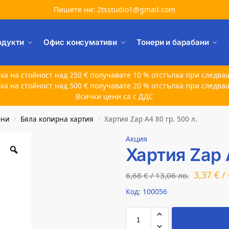
Пишете ни: 2tsstudio1@gmail.com
одукти
Офис консумативи
Тонери и барабани
ка на стойност над 250 € получавате 10 % отстъпка при следва
ка на стойност над 500 € получавате 20 % отстъпка при следва
Всички цени са с ДДС
они
Бяла копирна хартия
Хартия Zap A4 80 гр. 500 л.
/
/
Акция
Хартия Zap 
3,37
€
/
6,68
€
/
13,06
лв.
Код: 100056