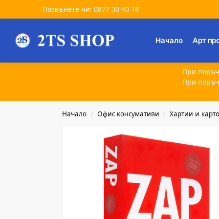
Позвънете ни: 0877 30 40 18
Търсене
Начало
Арт пр
При поръч
При поръч
Начало
Офис консумативи
Хартии и карт
/
/