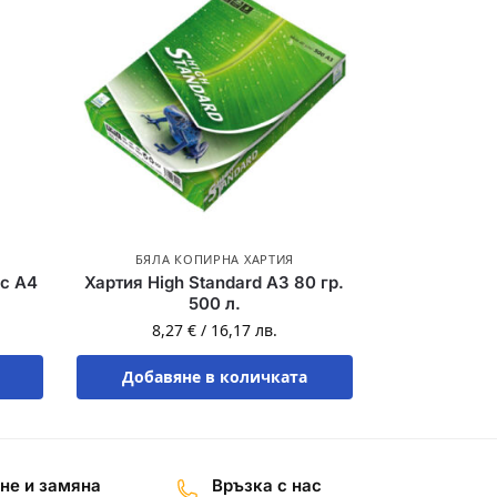
БЯЛА КОПИРНА ХАРТИЯ
ec A4
Хартия High Standard A3 80 гр.
500 л.
8,27
€
/
16,17
лв.
Добавяне в количката
не и замяна
Връзка с нас