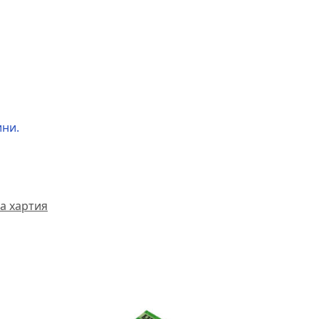
ини.
а хартия