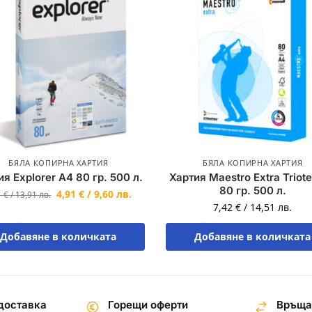
БЯЛА КОПИРНА ХАРТИЯ
БЯЛА КОПИРНА ХАРТИЯ
ия Explorer A4 80 гр. 500 л.
Хартия Maestro Extra Triot
80 гр. 500 л.
4,91
€
/
9,60
лв.
1
€
/
13,91
лв.
7,42
€
/
14,51
лв.
Добавяне в количката
Добавяне в количката
доставка
Горещи оферти
Връща