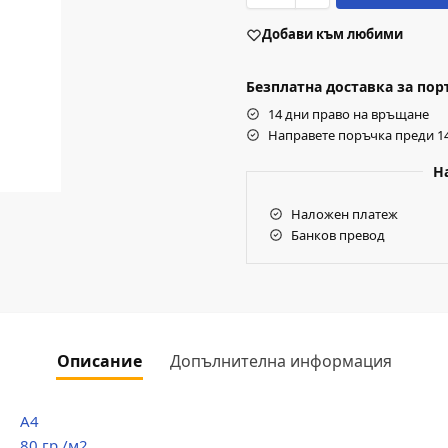
Добави към любими
Безплатна доставка за поръч
14 дни право на връщане
Направете поръчка преди 14
Н
Наложен платеж
Банков превод
Описание
Допълнителна информация
А4
80 гр./м2