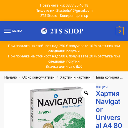
Позвънете ни: 0877 30 40 18
Пишете ни: 2tsstudio1@gmail.com
2TS Studio - Копирен център
МЕНЮ
0
При поръчка на стойност над 250 € получавате 10 % отстъпка при
следващи покупки
При поръчка на стойност над 500 € получавате 20 % отстъпка при
следващи покупки
Всички цени са с ДДС
Начало
Офис консумативи
Хартии и картони
Бяла копирна хартия
/
/
/
Акция
Хартия
Navigat
or
Univers
al A4 80