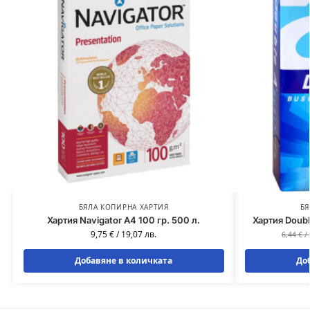
БЯЛА КОПИРНА ХАРТИЯ
БЯ
Хартия Navigator A4 100 гр. 500 л.
Хартия Doubl
9,75
€
/
19,07
лв.
6,44
€
/
Добавяне в количката
До