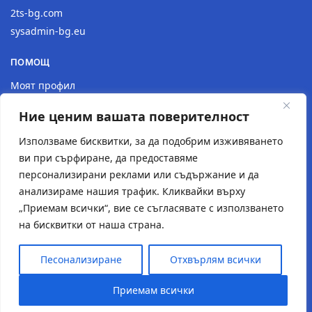
2ts-bg.com
sysadmin-bg.eu
ПОМОЩ
Моят профил
Доставка
Ние ценим вашата поверителност
Връщане на продукт
Политика за поверителност
Използваме бисквитки, за да подобрим изживяването
ви при сърфиране, да предоставяме
КОНТАКТИ
персонализирани реклами или съдържание и да
анализираме нашия трафик. Кликвайки върху
Местоположение
„Приемам всички“, вие се съгласявате с използването
Контактна форма
на бисквитки от наша страна.
Имейл: 2tsstudio1@gmail.com
Тел.: 0877 30 40 18
Песонализиране
Отхвърлям всички
© Създаден от
2TS Studio
Приемам всички