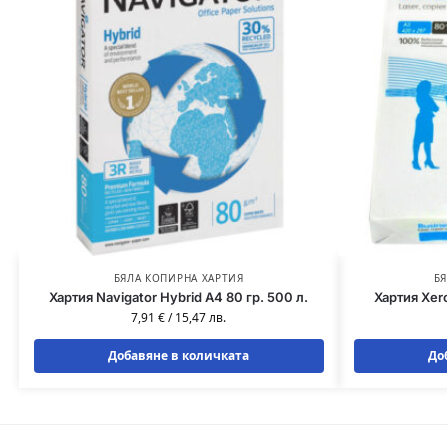
БЯЛА КОПИРНА ХАРТИЯ
БЯ
Хартия Navigator Hybrid A4 80 гр. 500 л.
Хартия Xero
7,91
€
/
15,47
лв.
Добавяне в количката
До