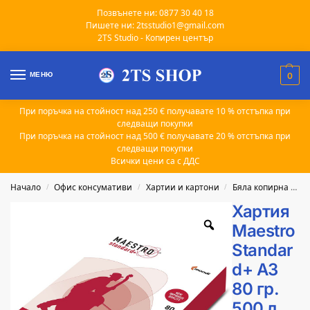
Позвънете ни: 0877 30 40 18
Пишете ни: 2tsstudio1@gmail.com
2TS Studio - Копирен център
МЕНЮ
0
При поръчка на стойност над 250 € получавате 10 % отстъпка при
следващи покупки
При поръчка на стойност над 500 € получавате 20 % отстъпка при
следващи покупки
Всички цени са с ДДС
Начало
Офис консумативи
Хартии и картони
Бяла копирна хартия
/
/
/
Хартия
Maestro
Standar
d+ A3
80 гр.
500 л.