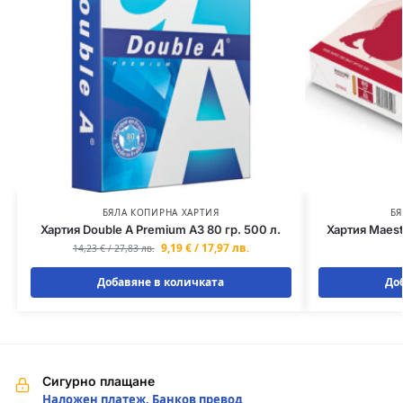
БЯЛА КОПИРНА ХАРТИЯ
БЯ
Хартия Double A Premium A3 80 гр. 500 л.
Хартия Maest
9,19
€
/
17,97
лв.
14,23
€
/
27,83
лв.
Добавяне в количката
До
Сигурно плащане
Наложен платеж, Банков превод