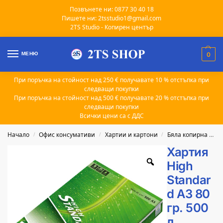
Позвънете ни: 0877 30 40 18
Пишете ни: 2tsstudio1@gmail.com
2TS Studio - Копирен център
МЕНЮ
0
При поръчка на стойност над 250 € получавате 10 % отстъпка при
следващи покупки
При поръчка на стойност над 500 € получавате 20 % отстъпка при
следващи покупки
Всички цени са с ДДС
Начало
Офис консумативи
Хартии и картони
Бяла копирна хартия
/
/
/
Хартия
High
Standar
d A3 80
гр. 500
л.