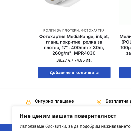
РОЛКИ ЗА ПЛОТЕРИ
,
ФОТОХАРТИЯ
Фотохартия MediaRange, inkjet,
Мели
гланц покритие, ролка за
(PO
плотер, 17″, 400mm х 30m,
100µ
260g/m², MPR4030
за
38,27
€
/
74,85
лв.
Добавяне в количката
Сигурно плащане
Безплатна 
Наложен платеж,
На поръчки 
Банков превод
€ / 200,00 лв
Ние ценим вашата поверителност
Използваме бисквитки, за да подобрим изживяването