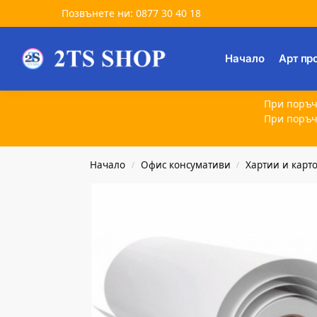
Позвънете ни: 0877 30 40 18
Търсене
Начало
Арт пр
При поръч
При поръч
Начало
Офис консумативи
Хартии и карт
/
/