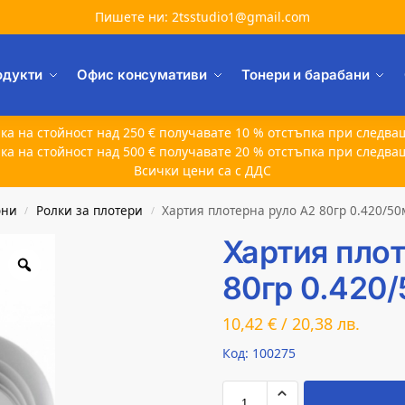
Пишете ни: 2tsstudio1@gmail.com
одукти
Офис консумативи
Тонери и барабани
ка на стойност над 250 € получавате 10 % отстъпка при следва
ка на стойност над 500 € получавате 20 % отстъпка при следва
Всички цени са с ДДС
они
Ролки за плотери
Хартия плотерна руло A2 80гр 0.420/50
/
/
Хартия плот
80гр 0.420
10,42
€
/
20,38
лв.
Код: 100275