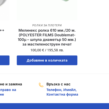
РОЛКИ ЗА ПЛОТЕРИ
1++
Мелинекс ролка 610 мм./20 м.
(POLYESTER FILMS Doublemat-
100µ – шпула диаметър 50 мм.)
за мастиленоструен печат
100,00
€
/
195,58
лв.
Добавяне в количката
не и замяна
Връзка с нас
 право на
Телефон, Имейл,
не
Контактна форма