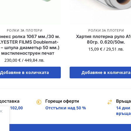
РОЛКИ ЗА ПЛОТЕРИ
РОЛКИ ЗА ПЛОТЕРИ
некс ролка 1067 мм./30 м.
Хартия плотерна руло A
LYESTER FILMS Doublemat-
80гр. 0.620/50м.
 – шпула диаметър 50 мм.)
15,09
€
/
29,51
лв.
 мастиленоструен печат
230,00
€
/
449,84
лв.
Добавяне в количката
Добавяне в количката
доставка
Горещи оферти
Връща
над 102,00
Отстъпки над 50 %
14 дни
.
връща