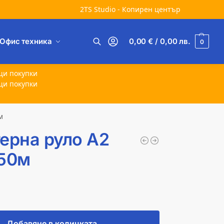
2TS Studio - Копирен център
Офис техника
0,00
€
/ 0,00
лв.
0
Търсене
щи покупки
щи покупки
м
ерна руло A2
/50м
Добавяне в количката