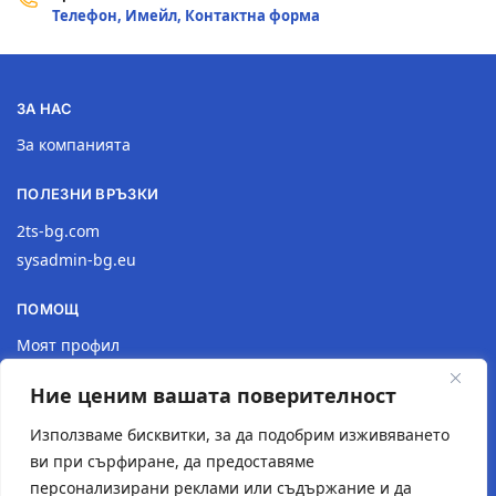
Телефон, Имейл, Контактна форма
ЗА НАС
За компанията
ПОЛЕЗНИ ВРЪЗКИ
2ts-bg.com
sysadmin-bg.eu
ПОМОЩ
Моят профил
Доставка
Ние ценим вашата поверителност
Връщане на продукт
Политика за поверителност
Използваме бисквитки, за да подобрим изживяването
ви при сърфиране, да предоставяме
КОНТАКТИ
персонализирани реклами или съдържание и да