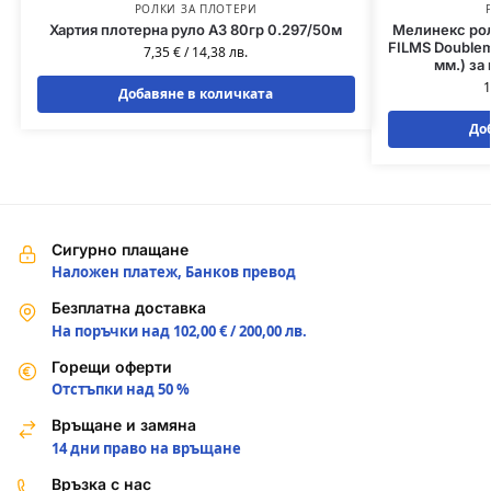
РОЛКИ ЗА ПЛОТЕРИ
Хартия плотерна руло A3 80гр 0.297/50м
Мелинекс рол
FILMS Double
7,35
€
/
14,38
лв.
мм.) за
1
Добавяне в количката
До
Сигурно плащане
Наложен платеж, Банков превод
Безплатна доставка
На поръчки над 102,00 € / 200,00 лв.
Горещи оферти
Отстъпки над 50 %
Връщане и замяна
14 дни право на връщане
Връзка с нас