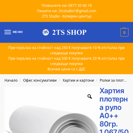
Позвънете ни: 0877 30 40 18
Пишете ни: 2tsstudio1@gmail.com
2TS Studio - Копирен център
МЕНЮ
0
При поръчка на стойност над 250 € получавате 10 % отстъпка при
следващи покупки
При поръчка на стойност над 500 € получавате 20 % отстъпка при
следващи покупки
Всички цени са с ДДС
Начало
Офис консумативи
Хартии и картони
Ролки за плотери
/
/
/
Хартия
плотерн
а руло
A0++
80гр.
1.067/50