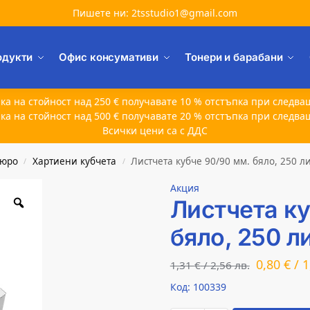
Пишете ни: 2tsstudio1@gmail.com
одукти
Офис консумативи
Тонери и барабани
ка на стойност над 250 € получавате 10 % отстъпка при следва
ка на стойност над 500 € получавате 20 % отстъпка при следва
Всички цени са с ДДС
бюро
Хартиени кубчета
Листчета кубче 90/90 мм. бяло, 250 л
/
/
Акция
Листчета ку
бяло, 250 л
0,80
€
/
1
1,31
€
/
2,56
лв.
Код: 100339