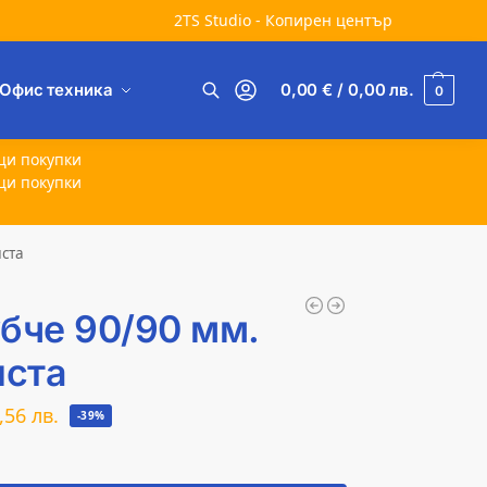
2TS Studio - Копирен център
Офис техника
0,00
€
/ 0,00
лв.
0
Търсене
щи покупки
щи покупки
иста
бче 90/90 мм.
иста
,56
лв.
-39%