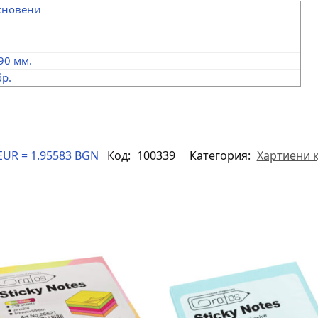
кновени
 90 мм.
бр.
EUR = 1.95583 BGN
Код:
100339
Категория:
Хартиени 