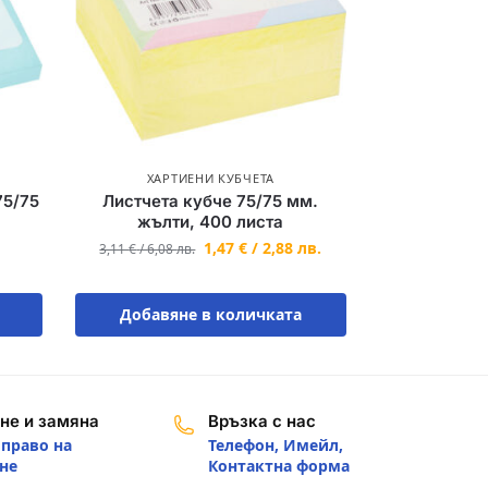
ХАРТИЕНИ КУБЧЕТА
75/75
Листчета кубче 75/75 мм.
жълти, 400 листа
1,47
€
/
2,88
лв.
3,11
€
/
6,08
лв.
Добавяне в количката
не и замяна
Връзка с нас
 право на
Телефон, Имейл,
не
Контактна форма