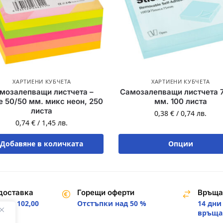
ХАРТИЕНИ КУБЧЕТА
ХАРТИЕНИ КУБЧЕТА
мозалепващи листчета –
Самозалепващи листчета 
е 50/50 мм. микс неон, 250
мм. 100 листа
листа
0,38
€
/
0,74
лв.
0,74
€
/
1,45
лв.
Добавяне в количката
Опции
доставка
Горещи оферти
Връща
над 102,00
Отстъпки над 50 %
14 дни
.
връща