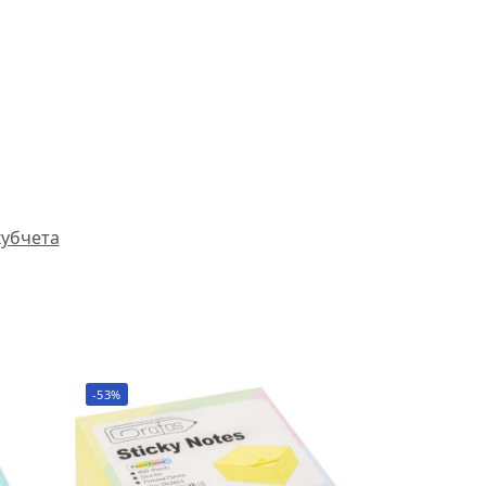
кубчета
-53%