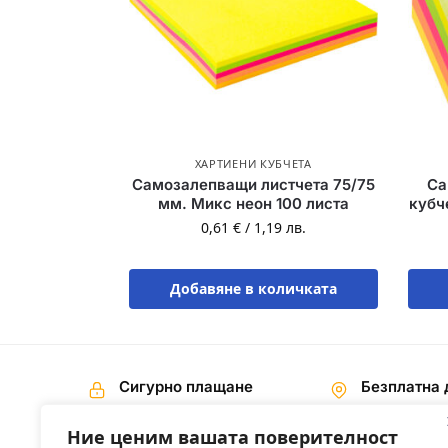
ХАРТИЕНИ КУБЧЕТА
Самозалепващи листчета 75/75
Са
мм. Микс неон 100 листа
кубч
0,61
€
/
1,19
лв.
Добавяне в количката
Сигурно плащане
Безплатна 
Наложен платеж,
На поръчки 
Банков превод
€ / 200,00 лв
Ние ценим вашата поверителност