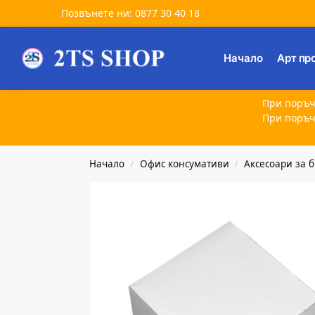
Позвънете ни: 0877 30 40 18
Търсене
Начало
Арт пр
При поръч
При поръч
Начало
Офис консумативи
Аксесоари за 
/
/