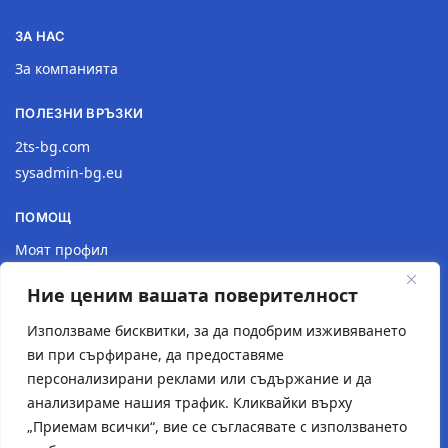
ЗА НАС
За компанията
ПОЛЕЗНИ ВРЪЗКИ
2ts-bg.com
sysadmin-bg.eu
ПОМОЩ
Моят профил
Доставка
Ние ценим вашата поверителност
Връщане на продукт
Политика за поверителност
Използваме бисквитки, за да подобрим изживяването
ви при сърфиране, да предоставяме
КОНТАКТИ
персонализирани реклами или съдържание и да
анализираме нашия трафик. Кликвайки върху
Местоположение
„Приемам всички“, вие се съгласявате с използването
Контактна форма