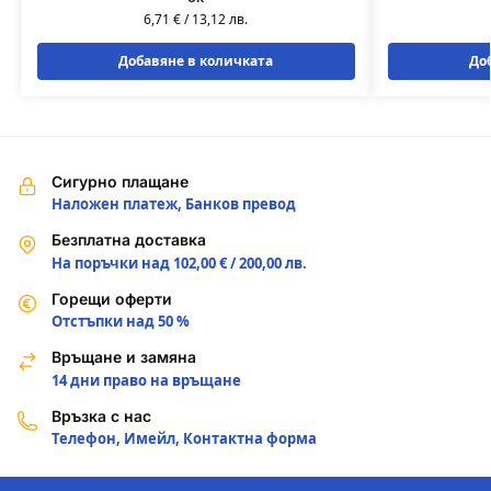
6,71
€
/
13,12
лв.
Добавяне в количката
До
Сигурно плащане
Наложен платеж, Банков превод
Безплатна доставка
На поръчки над 102,00 € / 200,00 лв.
Горещи оферти
Отстъпки над 50 %
Връщане и замяна
14 дни право на връщане
Връзка с нас
Телефон, Имейл, Контактна форма