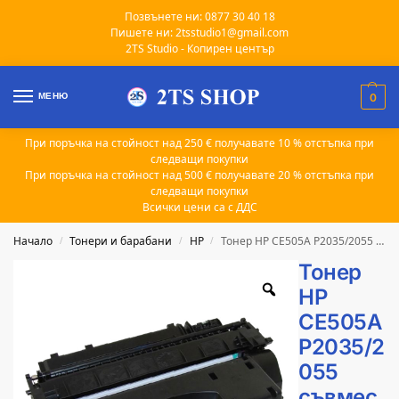
Позвънете ни: 0877 30 40 18
Пишете ни: 2tsstudio1@gmail.com
2TS Studio - Копирен център
МЕНЮ
0
При поръчка на стойност над 250 € получавате 10 % отстъпка при
следващи покупки
При поръчка на стойност над 500 € получавате 20 % отстъпка при
следващи покупки
Всички цени са с ДДС
Начало
Тонери и барабани
HP
Тонер HP CE505A P2035/2055 съвместим 2.3k
/
/
/
Тонер
HP
CE505A
P2035/2
055
съвмес