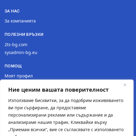
ЗА НАС
За компанията
ПОЛЕЗНИ ВРЪЗКИ
2ts-bg.com
sysadmin-bg.eu
ПОМОЩ
Моят профил
Доставка
Ние ценим вашата поверителност
Връщане на продукт
Политика за поверителност
Използваме бисквитки, за да подобрим изживяването
ви при сърфиране, да предоставяме
КОНТАКТИ
персонализирани реклами или съдържание и да
анализираме нашия трафик. Кликвайки върху
Местоположение
„Приемам всички“, вие се съгласявате с използването
Контактна форма