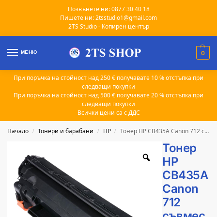
Позвънете ни: 0877 30 40 18
Пишете ни: 2tsstudio1@gmail.com
2TS Studio - Копирен център
МЕНЮ
0
При поръчка на стойност над 250 € получавате 10 % отстъпка при
следващи покупки
При поръчка на стойност над 500 € получавате 20 % отстъпка при
следващи покупки
Всички цени са с ДДС
Начало
Тонери и барабани
HP
Тонер HP CB435A Canon 712 съвместим 1.5k
/
/
/
Тонер
HP
CB435A
Canon
712
съвмес