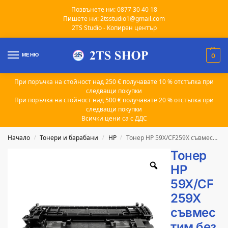
Позвънете ни: 0877 30 40 18
Пишете ни: 2tsstudio1@gmail.com
2TS Studio - Копирен център
МЕНЮ
0
При поръчка на стойност над 250 € получавате 10 % отстъпка при
следващи покупки
При поръчка на стойност над 500 € получавате 20 % отстъпка при
следващи покупки
Всички цени са с ДДС
Начало
Тонери и барабани
HP
Тонер HP 59X/CF259X съвместим без чип
/
/
/
Тонер
HP
59X/CF
259X
съвмес
тим без