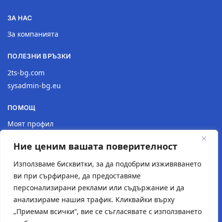
ЗА НАС
За компанията
ПОЛЕЗНИ ВРЪЗКИ
2ts-bg.com
sysadmin-bg.eu
ПОМОЩ
Моят профил
Доставка
Ние ценим вашата поверителност
Връщане на продукт
Политика за поверителност
Използваме бисквитки, за да подобрим изживяването
ви при сърфиране, да предоставяме
КОНТАКТИ
персонализирани реклами или съдържание и да
анализираме нашия трафик. Кликвайки върху
Местоположение
„Приемам всички“, вие се съгласявате с използването
Контактна форма