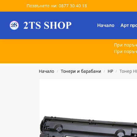
Позвънете ни: 0877 30 40 18
Търсене
Начало
Арт пр
При поръч
При поръч
Начало
Тонери и барабани
HP
Тонер H
/
/
/