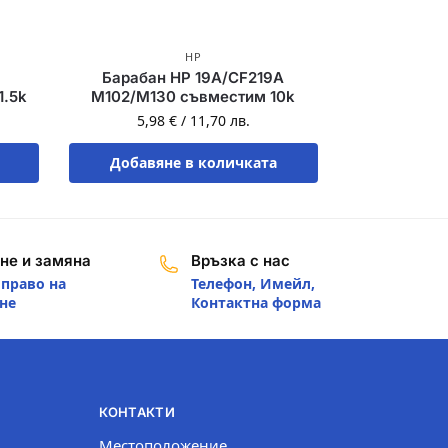
HP
Барабан HP 19A/CF219A
1.5k
M102/M130 съвместим 10k
5,98
€
/
11,70
лв.
Добавяне в количката
не и замяна
Връзка с нас
 право на
Телефон, Имейл,
не
Контактна форма
КОНТАКТИ
Местоположение