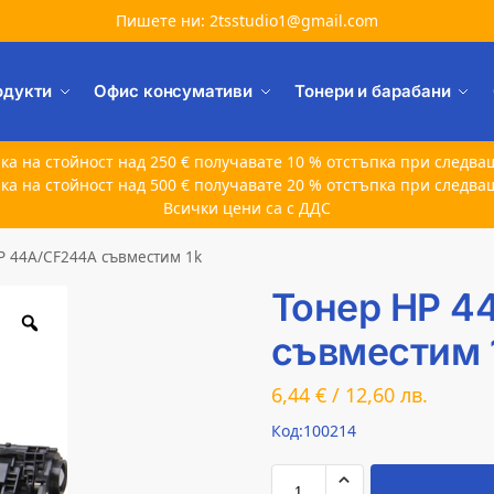
Пишете ни: 2tsstudio1@gmail.com
одукти
Офис консумативи
Тонери и барабани
ка на стойност над 250 € получавате 10 % отстъпка при следва
ка на стойност над 500 € получавате 20 % отстъпка при следва
Всички цени са с ДДС
P 44A/CF244A съвместим 1k
Тонер HP 4
съвместим 
6,44
€
/
12,60
лв.
Код:100214