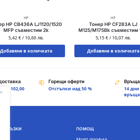
HP
HP
ер HP CB436A LJ1120/1520
Тонер HP CF283A LJ
MFP съвместим 2k
M125/M175Bk съвместим 
5,42
€
/
10,60
лв.
5,15
€
/
10,07
лв.
Добавяне в количката
Добавяне в количката
доставка
Горещи оферти
Връща
над 102,00
Отстъпки над 50 %
14 дни
.
връща
И ВРЪЗКИ
ПОМОЩ
com
Моят профил