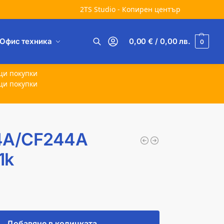
2TS Studio - Копирен център
Офис техника
0,00
€
/ 0,00
лв.
0
Търсене
щи покупки
щи покупки
4A/CF244A
1k
Добавяне в количката