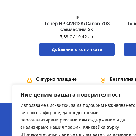
HP
Тонер HP Q2612A/Canon 703
Тон
съвместим 2k
5,33
€
/
10,42
лв.
Добавяне в количката
Сигурно плащане
Безплатна 
Наложен платеж,
На поръчки 
Банков превод
€ / 200,00 лв
Ние ценим вашата поверителност
Използваме бисквитки, за да подобрим изживяването
ви при сърфиране, да предоставяме
персонализирани реклами или съдържание и да
ЗА НАС
ПОЛЕЗН
анализираме нашия трафик. Кликвайки върху
„Приемам всички“, вие се съгласявате с използването
За компанията
2ts-bg.