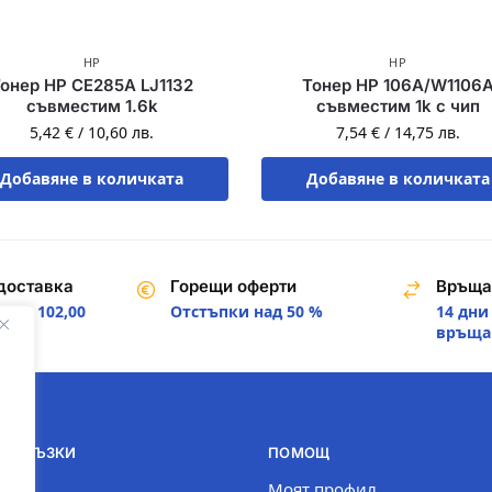
HP
HP
онер HP CE285A LJ1132
Тонер HP 106A/W1106
съвместим 1.6k
съвместим 1k с чип
5,42
€
/
10,60
лв.
7,54
€
/
14,75
лв.
Добавяне в количката
Добавяне в количката
доставка
Горещи оферти
Връща
над 102,00
Отстъпки над 50 %
14 дни
.
връща
И ВРЪЗКИ
ПОМОЩ
com
Моят профил