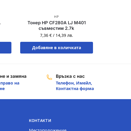
HP
A
Тонер HP CF280A LJ M401
съвместим 2.7k
7,36
€
/
14,39
лв.
Добавяне в количката
не и замяна
Връзка с нас
 право на
Телефон, Имейл,
не
Контактна форма
КОНТАКТИ
Местоположение