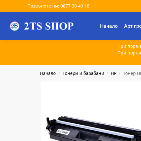
Позвънете ни: 0877 30 40 18
Търсене
Начало
Арт пр
При поръч
При поръч
Начало
Тонери и барабани
HP
Тонер H
/
/
/