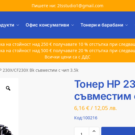
Пишете ни: 2tsstudio1@gmail.com
одукти
Офис консумативи
Тонери и барабани
ка на стойност над 250 € получавате 10 % отстъпка при следва
ка на стойност над 500 € получавате 20 % отстъпка при следва
Всички цени са с ДДС
P 230X/CF230X Bk съвместим с чип 3.5k
Тонер HP 2
съвместим с
6,16
€
/
12,05
лв.
Код:100216