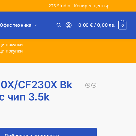
2TS Studio - Копирен център
Офис техника
0,00
€
/ 0,00
лв.
0
Търсене
щи покупки
щи покупки
30X/CF230X Bk
 чип 3.5k
Добавяне в количката