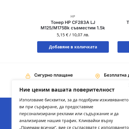
HP
Тонер HP CF283A LJ
Т
M125/M175Bk съвместим 1.5k
5,15
€
/
10,07
лв.
Добавяне в количката
Сигурно плащане
Безплатна 
Наложен платеж,
На поръчки 
Банков превод
€ / 200,00 лв
Ние ценим вашата поверителност
Използваме бисквитки, за да подобрим изживяването
ви при сърфиране, да предоставяме
персонализирани реклами или съдържание и да
ЗА НАС
ПОЛЕЗН
анализираме нашия трафик. Кликвайки върху
„Приемам всички“, вие се съгласявате с използването
За компанията
2ts-bg.