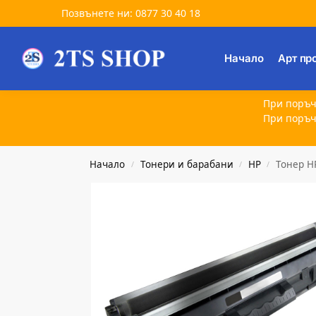
Позвънете ни: 0877 30 40 18
Търсене
Начало
Арт пр
При поръч
При поръч
Начало
Тонери и барабани
HP
Тонер H
/
/
/