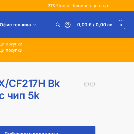
2TS Studio - Копирен център
Офис техника
0,00
€
/ 0,00
лв.
0
Търсене
щи покупки
щи покупки
X/CF217H Bk
с чип 5k
Добавяне в количката