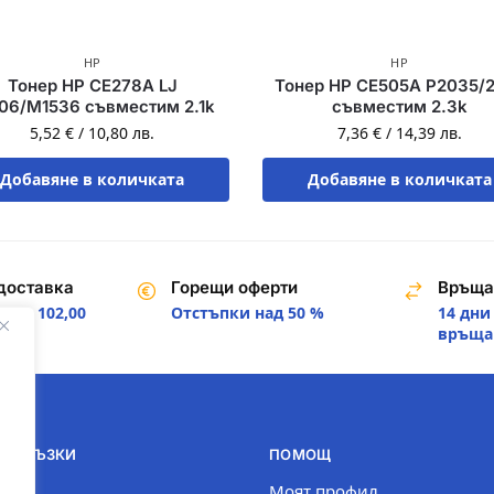
HP
HP
Тонер HP CE278A LJ
Тонер HP CE505A P2035/
06/M1536 съвместим 2.1k
съвместим 2.3k
5,52
€
/
10,80
лв.
7,36
€
/
14,39
лв.
Добавяне в количката
Добавяне в количката
доставка
Горещи оферти
Връща
над 102,00
Отстъпки над 50 %
14 дни
.
връща
И ВРЪЗКИ
ПОМОЩ
com
Моят профил