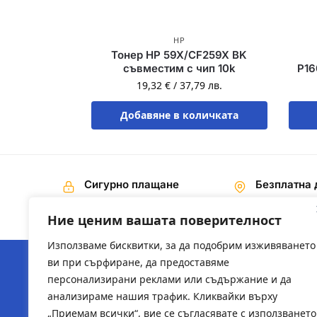
HP
Тонер HP 59X/CF259X BK
съвместим с чип 10k
P16
19,32
€
/
37,79
лв.
Добавяне в количката
Сигурно плащане
Безплатна 
Наложен платеж,
На поръчки 
Банков превод
€ / 200,00 лв
Ние ценим вашата поверителност
Използваме бисквитки, за да подобрим изживяването
ви при сърфиране, да предоставяме
персонализирани реклами или съдържание и да
ЗА НАС
ПОЛЕЗН
анализираме нашия трафик. Кликвайки върху
„Приемам всички“, вие се съгласявате с използването
За компанията
2ts-bg.