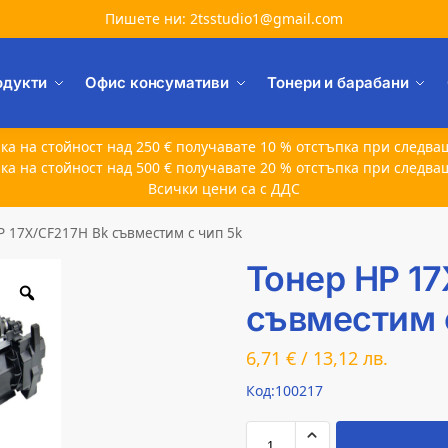
Пишете ни: 2tsstudio1@gmail.com
одукти
Офис консумативи
Тонери и барабани
ка на стойност над 250 € получавате 10 % отстъпка при следва
ка на стойност над 500 € получавате 20 % отстъпка при следва
Всички цени са с ДДС
P 17X/CF217H Bk съвместим с чип 5k
Тонер HP 17
съвместим 
6,71
€
/
13,12
лв.
Код:100217