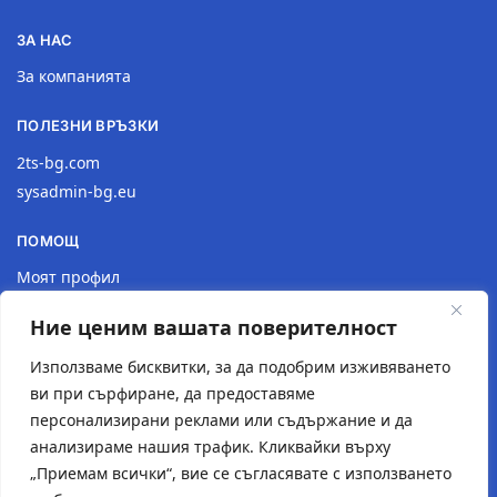
ЗА НАС
За компанията
ПОЛЕЗНИ ВРЪЗКИ
2ts-bg.com
sysadmin-bg.eu
ПОМОЩ
Моят профил
Доставка
Ние ценим вашата поверителност
Връщане на продукт
Политика за поверителност
Използваме бисквитки, за да подобрим изживяването
ви при сърфиране, да предоставяме
КОНТАКТИ
персонализирани реклами или съдържание и да
анализираме нашия трафик. Кликвайки върху
Местоположение
„Приемам всички“, вие се съгласявате с използването
Контактна форма