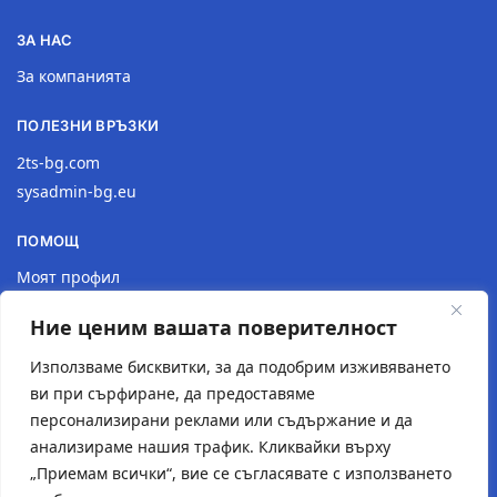
ЗА НАС
За компанията
ПОЛЕЗНИ ВРЪЗКИ
2ts-bg.com
sysadmin-bg.eu
ПОМОЩ
Моят профил
Доставка
Ние ценим вашата поверителност
Връщане на продукт
Политика за поверителност
Използваме бисквитки, за да подобрим изживяването
ви при сърфиране, да предоставяме
КОНТАКТИ
персонализирани реклами или съдържание и да
анализираме нашия трафик. Кликвайки върху
Местоположение
„Приемам всички“, вие се съгласявате с използването
Контактна форма