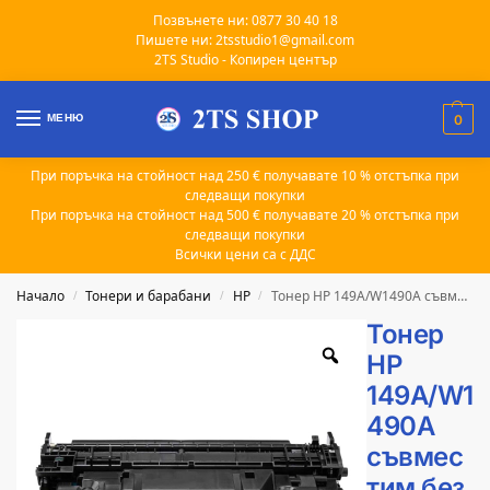
Позвънете ни: 0877 30 40 18
Пишете ни: 2tsstudio1@gmail.com
2TS Studio - Копирен център
МЕНЮ
0
При поръчка на стойност над 250 € получавате 10 % отстъпка при
следващи покупки
При поръчка на стойност над 500 € получавате 20 % отстъпка при
следващи покупки
Всички цени са с ДДС
Начало
Тонери и барабани
HP
Тонер HP 149A/W1490A съвместим без чип 2.9k
/
/
/
Тонер
HP
149A/W1
490A
съвмес
тим без