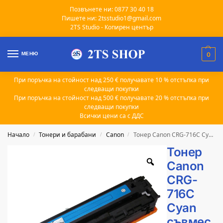
Позвънете ни: 0877 30 40 18
Пишете ни: 2tsstudio1@gmail.com
2TS Studio - Копирен център
МЕНЮ
0
При поръчка на стойност над 250 € получавате 10 % отстъпка при
следващи покупки
При поръчка на стойност над 500 € получавате 20 % отстъпка при
следващи покупки
Всички цени са с ДДС
Начало
Тонери и барабани
Canon
Тонер Canon CRG-716C Cyan съвместим 1.5k
/
/
/
Тонер
Canon
CRG-
716C
Cyan
съвмес