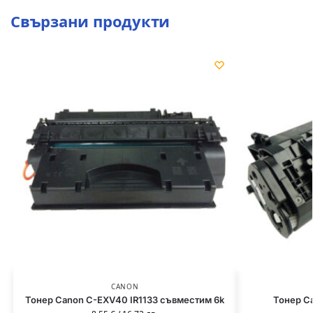
Свързани продукти
CANON
Тонер Canon C-EXV40 IR1133 съвместим 6k
Тонер C