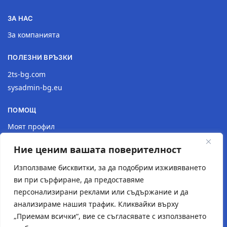
ЗА НАС
За компанията
ПОЛЕЗНИ ВРЪЗКИ
2ts-bg.com
sysadmin-bg.eu
ПОМОЩ
Моят профил
Доставка
Ние ценим вашата поверителност
Връщане на продукт
Политика за поверителност
Използваме бисквитки, за да подобрим изживяването
ви при сърфиране, да предоставяме
КОНТАКТИ
персонализирани реклами или съдържание и да
анализираме нашия трафик. Кликвайки върху
Местоположение
„Приемам всички“, вие се съгласявате с използването
Контактна форма