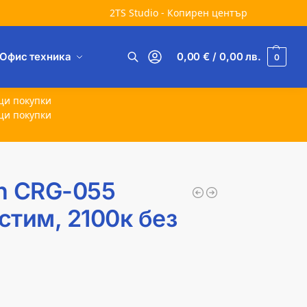
2TS Studio - Копирен център
Офис техника
0,00
€
/ 0,00
лв.
0
Търсене
щи покупки
щи покупки
n CRG-055
стим, 2100к без