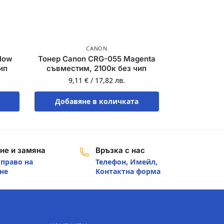
CANON
low
Тонер Canon CRG-055 Magenta
ип
съвместим, 2100к без чип
9,11
€
/
17,82
лв.
Добавяне в количката
не и замяна
Връзка с нас
 право на
Телефон, Имейл,
не
Контактна форма