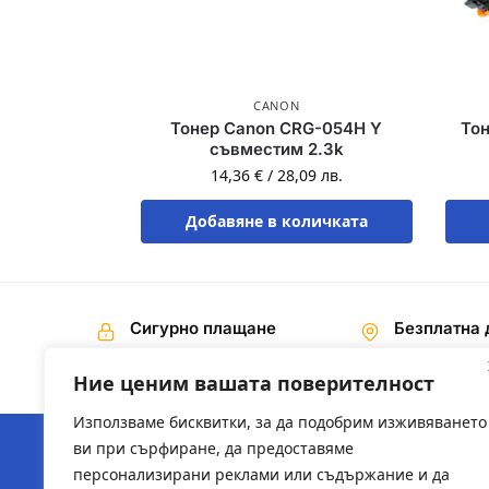
CANON
Тонер Canon CRG-054H Y
Тон
съвместим 2.3k
14,36
€
/
28,09
лв.
Добавяне в количката
Сигурно плащане
Безплатна 
Наложен платеж,
На поръчки 
Банков превод
€ / 200,00 лв
Ние ценим вашата поверителност
Използваме бисквитки, за да подобрим изживяването
ви при сърфиране, да предоставяме
персонализирани реклами или съдържание и да