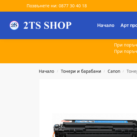
Позвънете ни: 0877 30 40 18
Търсене
Начало
Арт пр
При поръч
При поръч
Начало
Тонери и барабани
Canon
Тоне
/
/
/