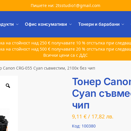
Пишете ни: 2tsstudio1@gmail.com
одукти
Офис консумативи
Тонери и барабани
ка на стойност над 250 € получавате 10 % отстъпка при следва
ка на стойност над 500 € получавате 20 % отстъпка при следва
Всички цени са с ДДС
р Canon CRG-055 Cyan съвместим, 2100к без чип
Тонер Cano
Cyan съвме
чип
9,11
€
/
17,82
лв.
Код: 100380