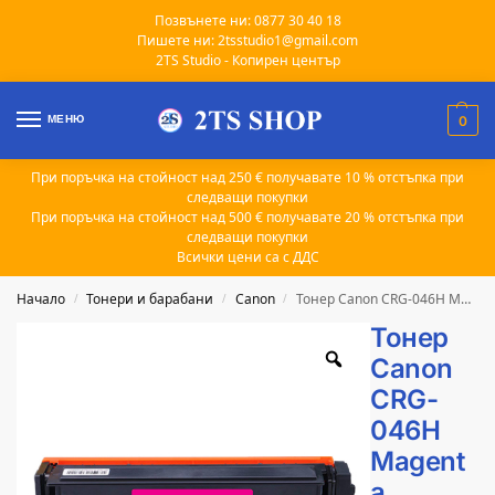
Позвънете ни: 0877 30 40 18
Пишете ни: 2tsstudio1@gmail.com
2TS Studio - Копирен център
МЕНЮ
0
При поръчка на стойност над 250 € получавате 10 % отстъпка при
следващи покупки
При поръчка на стойност над 500 € получавате 20 % отстъпка при
следващи покупки
Всички цени са с ДДС
Начало
Тонери и барабани
Canon
Тонер Canon CRG-046H Magenta съвместим 5k
/
/
/
Тонер
Canon
CRG-
046H
Magent
a