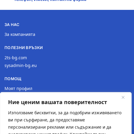
ЗА НАС
За компанията
ПОЛЕЗНИ ВРЪЗКИ
2ts-bg.com
sysadmin-bg.eu
ПОМОЩ
Моят профил
Доставка
Ние ценим вашата поверителност
Връщане на продукт
Политика за поверителност
Използваме бисквитки, за да подобрим изживяването
ви при сърфиране, да предоставяме
КОНТАКТИ
персонализирани реклами или съдържание и да