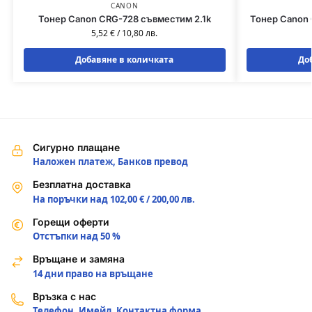
CANON
Тонер Canon CRG-728 съвместим 2.1k
Тонер Canon
5,52
€
/
10,80
лв.
Добавяне в количката
До
Сигурно плащане
Наложен платеж, Банков превод
Безплатна доставка
На поръчки над 102,00 € / 200,00 лв.
Горещи оферти
Отстъпки над 50 %
Връщане и замяна
14 дни право на връщане
Връзка с нас
Телефон, Имейл, Контактна форма