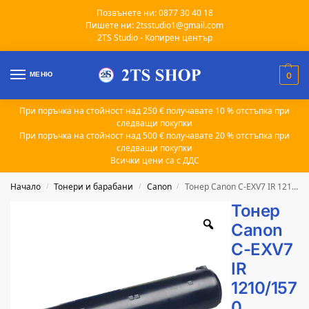
Позвънете ни: 0877 30 40 18
Пишете ни: 2tsstudio1@gmail.com
2TS Studio - Копирен център
МЕНЮ
0
При поръчка на стойност над 250 € получавате 10 % отстъпка при
следващи покупки
При поръчка на стойност над 500 € получавате 20 % отстъпка при
следващи покупки
Всички цени са с ДДС
Начало
Тонери и барабани
Canon
Тонер Canon C-EXV7 IR 1210/1570 съвместим 5.3k
/
/
/
Тонер
Canon
C-EXV7
IR
1210/157
0