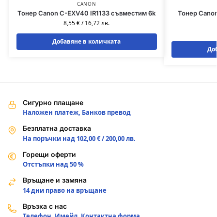
CANON
Тонер Canon C-EXV40 IR1133 съвместим 6k
Тонер Cano
8,55
€
/
16,72
лв.
Добавяне в количката
До
Сигурно плащане
Наложен платеж, Банков превод
Безплатна доставка
На поръчки над 102,00 € / 200,00 лв.
Горещи оферти
Отстъпки над 50 %
Връщане и замяна
14 дни право на връщане
Връзка с нас
Телефон, Имейл, Контактна форма