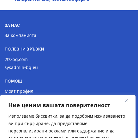
ЗА НАС
За компанията
ПОЛЕЗНИ ВРЪЗКИ
2ts-bg.com
sysadmin-bg.eu
ПОМОЩ
Моят профил
Доставка
Ние ценим вашата поверителност
Връщане на продукт
Политика за поверителност
Използваме бисквитки, за да подобрим изживяването
ви при сърфиране, да предоставяме
КОНТАКТИ
персонализирани реклами или съдържание и да