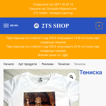
Позвънете ни: 0877 30 40 18
Пишете ни: 2tsstudio1@gmail.com
2TS Studio - Копирен център
МЕНЮ
0
При поръчка на стойност над 250 € получавате 10 % отстъпка при
следващи покупки
При поръчка на стойност над 500 € получавате 20 % отстъпка при
следващи покупки
Всички цени са с ДДС
Начало
Арт продукти
Реклама
Тениски
Тениска
/
/
/
/
Тениска