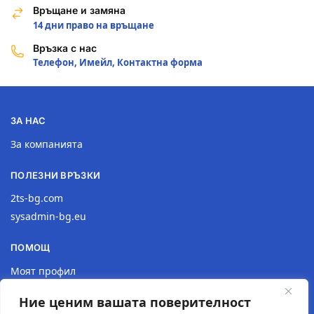
Връщане и замяна
14 дни право на връщане
Връзка с нас
Телефон, Имейл, Контактна форма
ЗА НАС
За компанията
ПОЛЕЗНИ ВРЪЗКИ
2ts-bg.com
sysadmin-bg.eu
ПОМОЩ
Моят профил
Доставка
Ние ценим вашата поверителност
Връщане на продукт