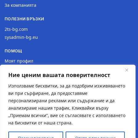
За компанията
ПОЛЕЗНИ ВРЪЗКИ
2ts-bg.com
sysadmin-bg.eu
ПОМОЩ
Моят профил
Доставка
Ние ценим вашата поверителност
Връщане на продукт
Политика за поверителност
Използваме бисквитки, за да подобрим изживяването
ви при сърфиране, да предоставяме
КОНТАКТИ
персонализирани реклами или съдържание и да
анализираме нашия трафик. Кликвайки върху
Местоположение
„Приемам всички“, вие се съгласявате с използването
Контактна форма
на бисквитки от наша страна.
Имейл: 2tsstudio1@gmail.com
Тел.: 0877 30 40 18