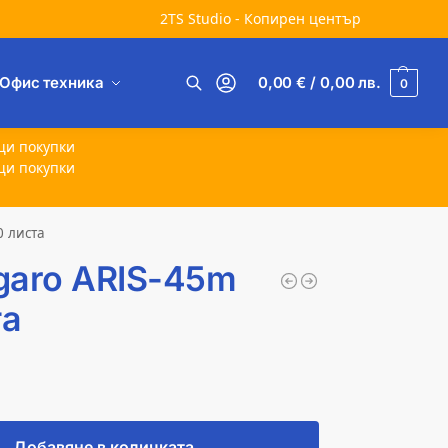
2TS Studio - Копирен център
Офис техника
0,00
€
/ 0,00
лв.
0
Търсене
щи покупки
щи покупки
0 листа
garo ARIS-45m
та
Добавяне в количката