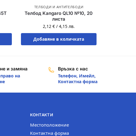
ТЕЛБОДИ И АНТИТЕЛБОДИ
45T
Телбод Kangaro QL10 №10, 20
листа
2,12
€
/
4,15
лв.
Добавяне в количката
не и замяна
Връзка с нас
 право на
Телефон, Имейл,
не
Контактна форма
КОНТАКТИ
Местоположение
Контактна форма