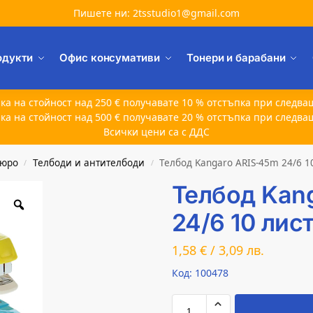
Пишете ни: 2tsstudio1@gmail.com
одукти
Офис консумативи
Тонери и барабани
ка на стойност над 250 € получавате 10 % отстъпка при следва
ка на стойност над 500 € получавате 20 % отстъпка при следва
Всички цени са с ДДС
бюро
Телбоди и антителбоди
Телбод Kangaro ARIS-45m 24/6 1
/
/
Телбод Kan
24/6 10 лис
1,58
€
/
3,09
лв.
Код: 100478