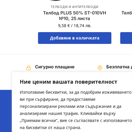
ТЕЛБОДИ И АНТИТЕЛБОДИ
Телбод PLUS 50% ST-010VH
Телб
№10, 25 листа
9,58
€
/
18,74
лв.
Добавяне в количката
Сигурно плащане
Безплатна 
Наложен платеж,
На поръчки 
Банков превод
€ / 200,00 лв
Ние ценим вашата поверителност
Използваме бисквитки, за да подобрим изживяването
ви при сърфиране, да предоставяме
персонализирани реклами или съдържание и да
ЗА НАС
ПОЛЕЗН
анализираме нашия трафик. Кликвайки върху
„Приемам всички“, вие се съгласявате с използването
За компанията
2ts-bg.
на бисквитки от наша страна.
sysadmi