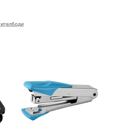
тителбоди