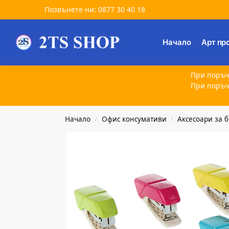
Позвънете ни: 0877 30 40 18
Търсене
Начало
Арт пр
При поръч
При поръч
Начало
Офис консумативи
Аксесоари за 
/
/