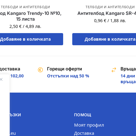
ТЕЛБОДИ И АНТИТЕЛБОДИ
ТЕЛБОДИ И АНТИТЕЛБОДИ
од Kangaro Trendy-10 №10,
Антителбод Kangaro SR-
15 листа
0,96
€
/
1,88
лв.
2,50
€
/
4,89
лв.
Добавяне в количката
Добавяне в количката
доставка
Горещи оферти
Връща
над 102,00
Отстъпки над 50 %
14 дни
.
връща
И ВРЪЗКИ
ПОМОЩ
com
Моят профил
n-bg.eu
Доставка