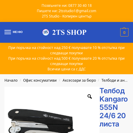
Позвънете ни: 0877 30 40 18
Пишете ни: 2tsstudio1@gmail.com
2TS Studio - Копирен център
МЕНЮ
0
При поръчка на стойност над 250 € получавате 10 % отстъпка при
следващи покупки
При поръчка на стойност над 500 € получавате 20 % отстъпка при
следващи покупки
Всички цени са с ДДС
Начало
Офис консумативи
Аксесоари за бюро
Телбоди и антителбоди
/
/
/
Телбод
Kangaro
555N
24/6 20
листа