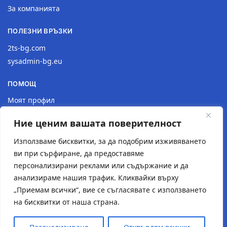
За компанията
ПОЛЕЗНИ ВРЪЗКИ
2ts-bg.com
sysadmin-bg.eu
ПОМОЩ
Моят профил
Доставка
Ние ценим вашата поверителност
Връщане на продукт
Политика за поверителност
Използваме бисквитки, за да подобрим изживяването
ви при сърфиране, да предоставяме
КОНТАКТИ
персонализирани реклами или съдържание и да
анализираме нашия трафик. Кликвайки върху
Местоположение
„Приемам всички“, вие се съгласявате с използването
Контактна форма
на бисквитки от наша страна.
Имейл: 2tsstudio1@gmail.com
Тел.: 0877 30 40 18