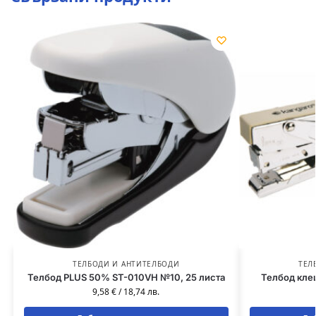
ТЕЛБОДИ И АНТИТЕЛБОДИ
ТЕЛ
Телбод PLUS 50% ST-010VH №10, 25 листа
Телбод кле
9,58
€
/
18,74
лв.