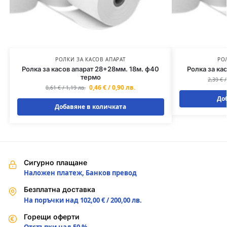
РОЛКИ ЗА КАСОВ АПАРАТ
РО
Ролка за касов апарат 28+28мм. 18м. ф40
Ролка за ка
термо
2,39
€
0,46
€
/
0,90
лв.
0,61
€
/
1,19
лв.
До
Добавяне в количката
Сигурно плащане
Наложен платеж, Банков превод
Безплатна доставка
На поръчки над 102,00 € / 200,00 лв.
Горещи оферти
Отстъпки над 50 %