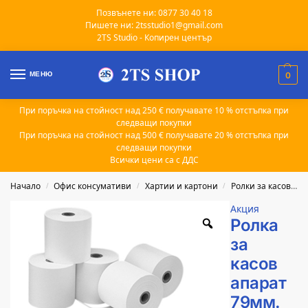
Позвънете ни: 0877 30 40 18
Пишете ни: 2tsstudio1@gmail.com
2TS Studio - Копирен център
МЕНЮ
0
При поръчка на стойност над 250 € получавате 10 % отстъпка при
следващи покупки
При поръчка на стойност над 500 € получавате 20 % отстъпка при
следващи покупки
Всички цени са с ДДС
Начало
Офис консумативи
Хартии и картони
Ролки за касов апарат
/
/
/
Акция
Ролка
за
касов
апарат
79мм.