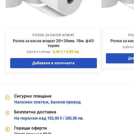
РОЛКИ ЗА КАСОВ АПАРАТ
РО
Ролка за касов апарат 28+28мм. 18м. ф40
Ролка за ка
термо
2,39
€
0,46
€
/
0,90
лв.
0,61
€
/
1,19
лв.
До
Добавяне в количката
Сигурно плащане
Наложен платеж, Банков превод
Безплатна доставка
На поръчки над 102,00 € / 200,00 лв.
Горещи оферти
Отстъпки над 50 %