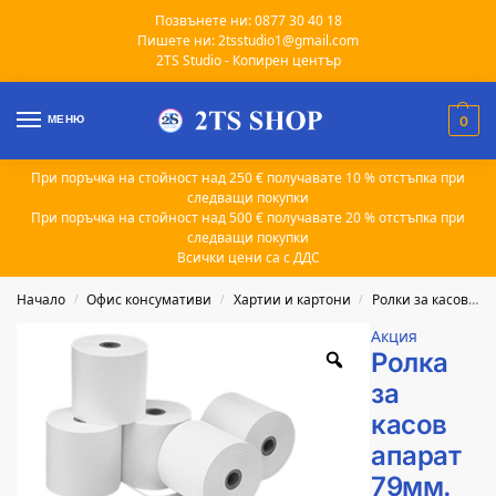
Позвънете ни: 0877 30 40 18
Пишете ни: 2tsstudio1@gmail.com
2TS Studio - Копирен център
МЕНЮ
0
При поръчка на стойност над 250 € получавате 10 % отстъпка при
следващи покупки
При поръчка на стойност над 500 € получавате 20 % отстъпка при
следващи покупки
Всички цени са с ДДС
Начало
Офис консумативи
Хартии и картони
Ролки за касов апарат
/
/
/
Акция
Ролка
за
касов
апарат
79мм.