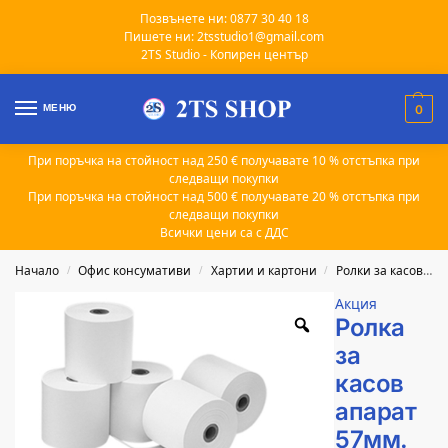
Позвънете ни: 0877 30 40 18
Пишете ни: 2tsstudio1@gmail.com
2TS Studio - Копирен център
МЕНЮ
0
При поръчка на стойност над 250 € получавате 10 % отстъпка при
следващи покупки
При поръчка на стойност над 500 € получавате 20 % отстъпка при
следващи покупки
Всички цени са с ДДС
Начало
Офис консумативи
Хартии и картони
Ролки за касов апарат
/
/
/
Акция
Ролка
за
касов
апарат
57мм.