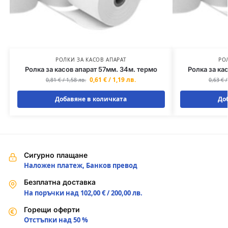
РОЛКИ ЗА КАСОВ АПАРАТ
РО
Ролка за касов апарат 57мм. 34м. термо
Ролка за ка
0,61
€
/
1,19
лв.
0,81
€
/
1,58
лв.
0,63
€
Добавяне в количката
До
Сигурно плащане
Наложен платеж, Банков превод
Безплатна доставка
На поръчки над 102,00 € / 200,00 лв.
Горещи оферти
Отстъпки над 50 %