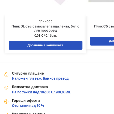
ПЛИКОВЕ
Плик DL със самозалепваща лента, бял с
Плик C5 съ
ляв прозорец
0,08
€
/
0,16
лв.
До
Добавяне в количката
Сигурно плащане
Наложен платеж, Банков превод
Безплатна доставка
На поръчки над 102,00 € / 200,00 лв.
Горещи оферти
Отстъпки над 50 %
Връщане и замяна