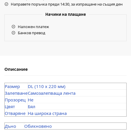
Направете поръчка преди 14:30, за изпращане на същия ден
Начини на плащане
Наложен платеж
Банков превод
Описание
Размер
DL (110 x 220 мм)
Залепване
Самозалепваща лента
Прозорец
Не
Цвят
Бял
Отваряне
На широка страна
Дъно
Обикновено